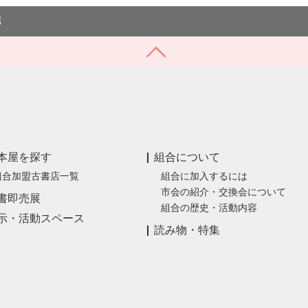
東京都千代田区神田神保町1-8 山田ビル5階
廊
本屋を探す
組合について
組合加盟古書店一覧
組合に加入するには
市会の紹介・交換会について
書即売展
組合の歴史・活動内容
示・活動スペース
読み物・特集