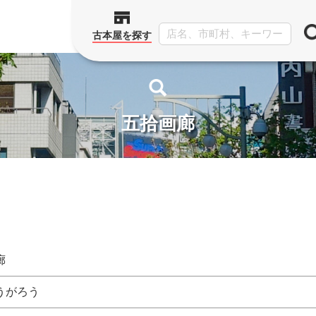
古本屋を探す
五拾画廊
廊
うがろう