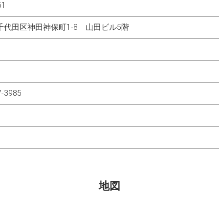
51
千代田区神田神保町1-8 山田ビル5階
7-3985
地図
×
五拾画廊