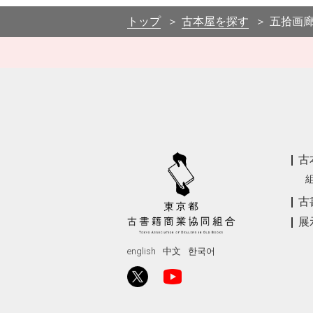
−
トップ
古本屋を探す
五拾画
古
古
展
english
中文
한국어