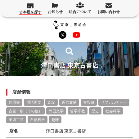
お知らせ
組合について
お問い合わせ
古本屋を探す
澤口書店 東京古書店
店舗情報
外国書
国語国文
総記
近代文献
古典籍
サブカルチャー
古書一般（その他）
外国文学
哲学宗教
歴史
社会科学
美術工芸
自然科学
趣味
店名
澤口書店 東京古書店