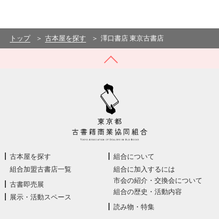
Leaflet
|
©
OpenStreetMap
contributors
×
+
澤口書店 東京古書店
東京都千代田区神田神保町1-7 源興號ビル1･2階
−
トップ
古本屋を探す
澤口書店 東京古書店
古本屋を探す
組合について
組合加盟古書店一覧
組合に加入するには
市会の紹介・交換会について
古書即売展
組合の歴史・活動内容
展示・活動スペース
読み物・特集