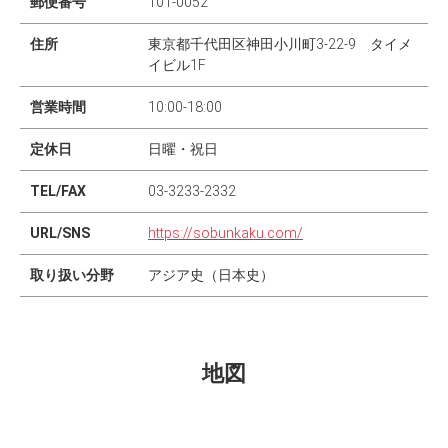
郵便番号
101-0052
住所
東京都千代田区神田小川町3-22-9 タイメ
イビル1F
営業時間
10:00-18:00
定休日
日曜・祝日
TEL/FAX
03-3233-2332
URL/SNS
https://sobunkaku.com/
取り扱い分野
アジア史（日本史）
地図
Leaflet
|
©
OpenStreetMap
contributors
×
+
叢文閣書店
東京都千代田区神田小川町3-22-9 タイメイビル1F