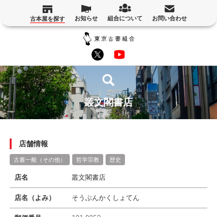
お知らせ
組合について
お問い合わせ
古本屋を探す
叢文閣書店
店舗情報
古書一般（その他）
哲学宗教
歴史
店名
叢文閣書店
店名（よみ）
そうぶんかくしょてん