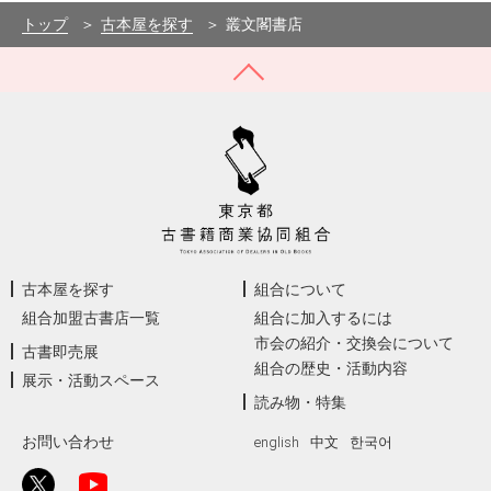
−
トップ
古本屋を探す
叢文閣書店
古本屋を探す
組合について
組合加盟古書店一覧
組合に加入するには
市会の紹介・交換会について
古書即売展
組合の歴史・活動内容
展示・活動スペース
読み物・特集
お問い合わせ
english
中文
한국어