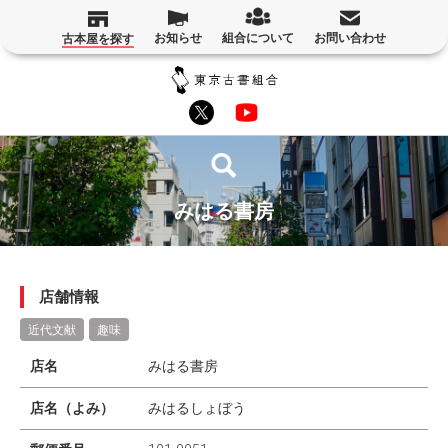
お知らせ
組合について
お問い合わせ
古本屋を探す
みはる書房
店舗情報
近代文献
趣味
店名
みはる書房
店名（よみ）
みはるしょぼう