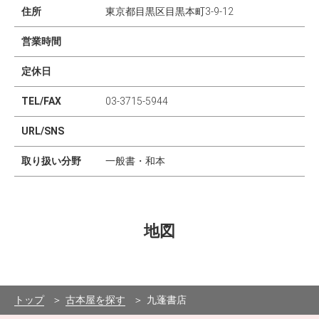
住所
東京都目黒区目黒本町3-9-12
営業時間
定休日
TEL/FAX
03-3715-5944
URL/SNS
取り扱い分野
一般書・和本
地図
Leaflet
|
©
OpenStreetMap
contributors
×
+
九蓬書店
東京都目黒区目黒本町3-9-12
−
トップ
古本屋を探す
九蓬書店