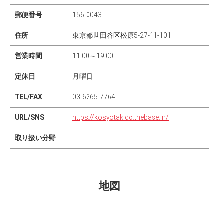
郵便番号
156-0043
住所
東京都世田谷区松原5-27-11-101
営業時間
11:00～19:00
定休日
月曜日
TEL/FAX
03-6265-7764
URL/SNS
https://kosyotakido.thebase.in/
取り扱い分野
地図
Leaflet
|
©
OpenStreetMap
contributors
×
+
古書 瀧堂