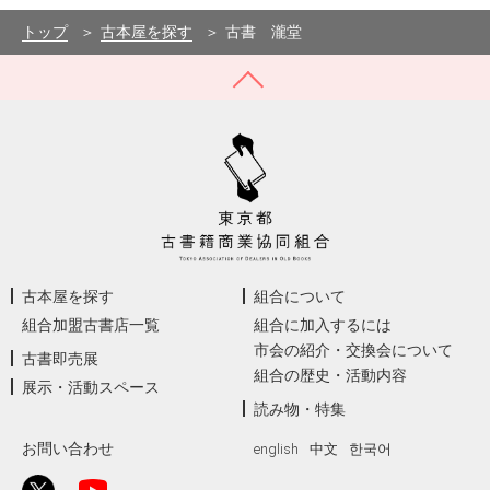
東京都世田谷区松原5-27-11-101
−
トップ
古本屋を探す
古書 瀧堂
古本屋を探す
組合について
組合加盟古書店一覧
組合に加入するには
市会の紹介・交換会について
古書即売展
組合の歴史・活動内容
展示・活動スペース
読み物・特集
お問い合わせ
english
中文
한국어