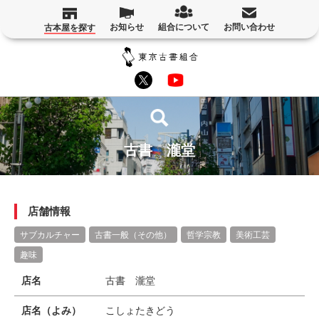
お知らせ
組合について
お問い合わせ
古本屋を探す
古書 瀧堂
店舗情報
サブカルチャー
古書一般（その他）
哲学宗教
美術工芸
趣味
店名
古書 瀧堂
店名（よみ）
こしょたきどう