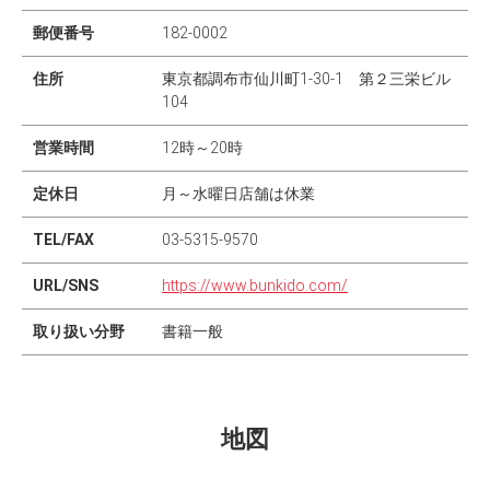
郵便番号
182-0002
住所
東京都調布市仙川町1-30-1 第２三栄ビル
104
営業時間
12時～20時
定休日
月～水曜日店舗は休業
TEL/FAX
03-5315-9570
URL/SNS
https://www.bunkido.com/
取り扱い分野
書籍一般
地図
Leaflet
|
©
OpenStreetMap
contributors