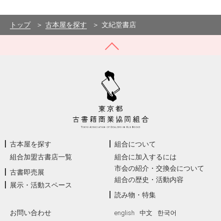
×
+
文紀堂書店
東京都調布市仙川町1-30-1 第２三栄ビル104
−
トップ
古本屋を探す
文紀堂書店
古本屋を探す
組合について
組合加盟古書店一覧
組合に加入するには
市会の紹介・交換会について
古書即売展
組合の歴史・活動内容
展示・活動スペース
読み物・特集
お問い合わせ
english
中文
한국어