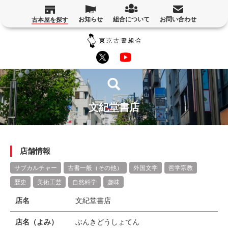
お知らせ
組合について
お問い合わせ
古本屋を探す
文紀堂書店
店舗情報
サブカルチャー
古書一般（その他）
外国文学
哲学宗教
歴史
美術工芸
自然科学
趣味
店名
文紀堂書店
店名（よみ）
ぶんきどうしょてん