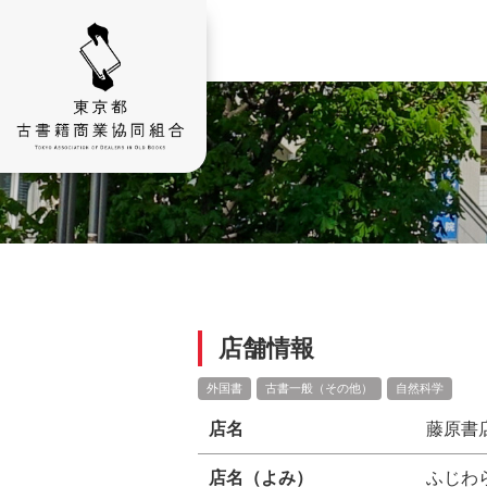
店舗情報
外国書
古書一般（その他）
自然科学
店名
藤原書
店名（よみ）
ふじわ