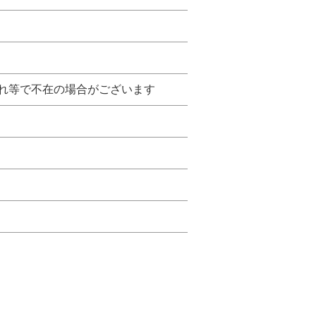
・仕入れ等で不在の場合がございます
Leaflet
|
©
OpenStreetMap
contributors