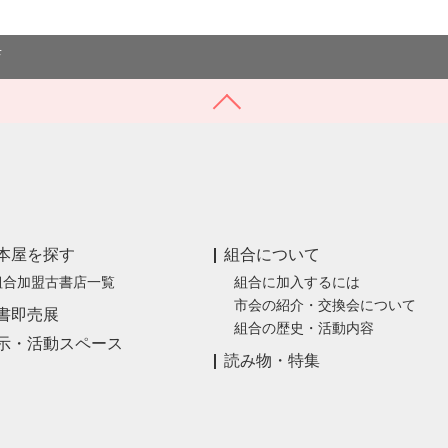
×
藤原書店
東京都文京区湯島2-5-6 清水ビル2F 3号室
店
本屋を探す
組合について
組合加盟古書店一覧
組合に加入するには
市会の紹介・交換会について
書即売展
組合の歴史・活動内容
示・活動スペース
読み物・特集