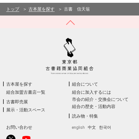
東京都豊島区高田1-11-5-302
−
トップ
古本屋を探す
古書 信天翁
古本屋を探す
組合について
組合加盟古書店一覧
組合に加入するには
市会の紹介・交換会について
古書即売展
組合の歴史・活動内容
展示・活動スペース
読み物・特集
お問い合わせ
english
中文
한국어