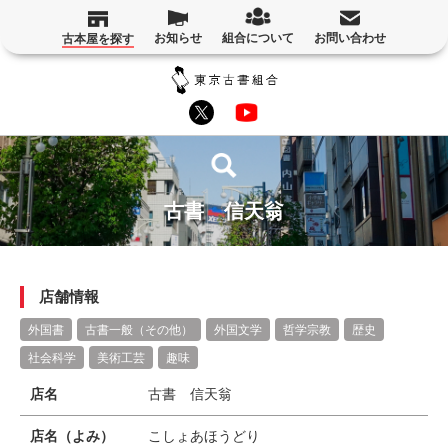
お知らせ
組合について
お問い合わせ
古本屋を探す
古書 信天翁
店舗情報
外国書
古書一般（その他）
外国文学
哲学宗教
歴史
社会科学
美術工芸
趣味
店名
古書 信天翁
店名（よみ）
こしょあほうどり