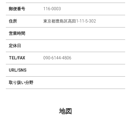
郵便番号
116-0003
住所
東京都豊島区高田1-11-5-302
営業時間
定休日
TEL/FAX
090-6144-4806
URL/SNS
取り扱い分野
地図
Leaflet
|
©
OpenStreetMap
contributors
×
+
古書 信天翁