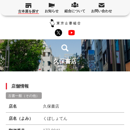
お知らせ
組合について
お問い合わせ
古本屋を探す
久保書店
店舗情報
古書一般（その他）
店名
久保書店
店名（よみ）
くぼしょてん