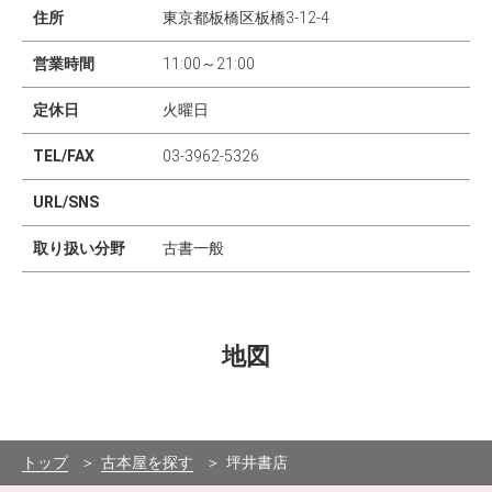
住所
東京都板橋区板橋3-12-4
営業時間
11:00～21:00
定休日
火曜日
TEL/FAX
03-3962-5326
URL/SNS
取り扱い分野
古書一般
地図
Leaflet
|
©
OpenStreetMap
contributors
×
+
坪井書店
東京都板橋区板橋3-12-4
−
トップ
古本屋を探す
坪井書店