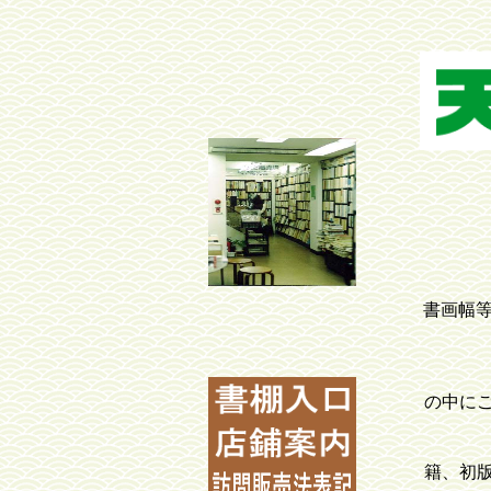
九州関
書画幅
文学系
店舗は
の中に
一階
籍、初