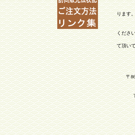
錦絵、
全国の
ります
常時買
くださ
また、
て頂い
〒8