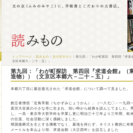
トップページ
«
読みもの
/
文の京サロン
/ 第九回：「わが町探訪 第四回『求道
京区本郷六－二十－五）」
第九回：「わが町探訪 第四回『求道会館』（
造物））（文京区本郷六－二十－五）」
本郷六丁目に最近復元された「求道会館」について調べて見ました。
創立者僧侶「近角常観（ちかずみじょうかん）」（一八七〇－一九四
真宗大谷派の小さな寺に生まれ、幼い時から経典を諳んじてました。
し、一高・東京帝大哲学科を卒業し更に明治三十三年より三年間、欧
の伝道、社会活動に深く感銘しました。
帰国後葬式を主とする佛教でなく、墓地を持たず、キリスト教的に布
メートルを本山より得、求道会館（大正四年）を設立しました