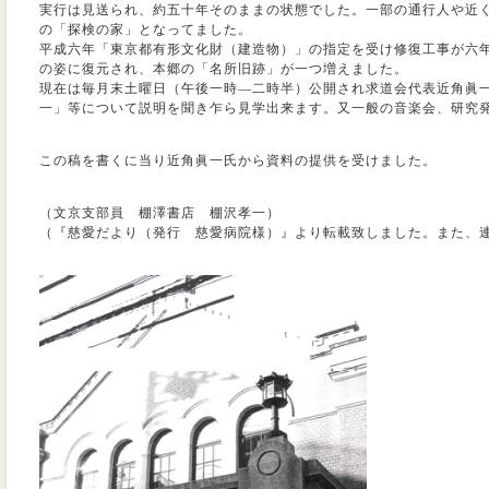
実行は見送られ、約五十年そのままの状態でした。一部の通行人や近
の「探検の家」となってました。
平成六年「東京都有形文化財（建造物）」の指定を受け修復工事が六
の姿に復元され、本郷の「名所旧跡」が一つ増えました。
現在は毎月末土曜日（午後一時―二時半）公開され求道会代表近角眞
一」等について説明を聞き乍ら見学出来ます。又一般の音楽会、研究
この稿を書くに当り近角眞一氏から資料の提供を受けました。
（文京支部員 棚澤書店 棚沢孝一）
（『慈愛だより（発行 慈愛病院様）』より転載致しました。また、