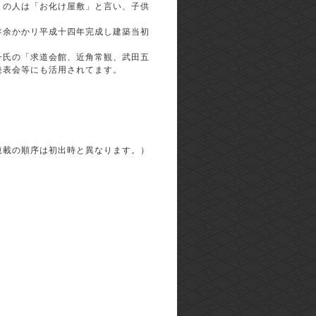
くの人は「お化け屋敷」と言い、子供
年余かかリ平成十四年完成し建築当初
一氏の「求道会館、近角常観、武田五
発表会等にも活用されてます。
連載の順序は初出時と異なります。）