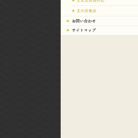
文京支部員列伝
文の京散歩