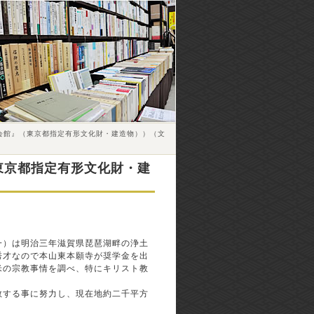
会館』（東京都指定有形文化財・建造物））（文
東京都指定有形文化財・建
一）は明治三年滋賀県琵琶湖畔の浄土
秀才なので本山東本願寺が奨学金を出
米の宗教事情を調べ、特にキリスト教
教する事に努力し、現在地約二千平方