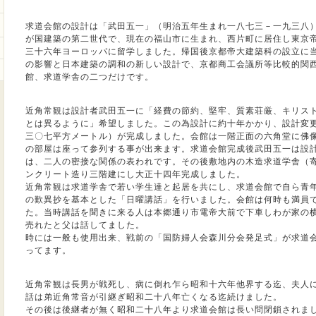
求道会館の設計は「武田五一」（明治五年生まれ一八七三－一九三八
が国建築の第二世代で、現在の福山市に生まれ、西片町に居住し東京
三十六年ヨーロッパに留学しました。帰国後京都帝大建築科の設立に
の影響と日本建築の調和の新しい設計で、京都商工会議所等比較的関
館、求道学舎の二つだけです。
近角常観は設計者武田五一に「経費の節約、堅牢、質素荘厳、キリス
とは異るように」希望しました。この為設計に約十年かかり、設計変
三〇七平方メートル）が完成しました。会館は一階正面の六角堂に佛
の部屋は座って参列する事が出来ます。求道会館完成後武田五一は設
は、二人の密接な関係の表われです。その後敷地内の木造求道学舎（
ンクリート造り三階建にし大正十四年完成しました。
近角常観は求道学舎で若い学生達と起居を共にし、求道会館で自ら青
の歎異抄を基本とした「日曜講話」を行いました。会館は何時も満員
た。当時講話を聞きに来る人は本郷通り市電帝大前で下車しわが家の
売れたと父は話してました。
時には一般も使用出来、戦前の「国防婦人会森川分会発足式」が求道
ってます。
近角常観は長男が戦死し、病に倒れ乍ら昭和十六年他界する迄、夫人
話は弟近角常音が引継ぎ昭和二十八年亡くなる迄続けました。
その後は後継者が無く昭和二十八年より求道会館は長い問閉鎖されま