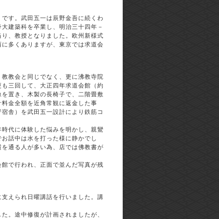
）です。武田五一は辰野金吾に続くわ
帝大建築科を卒業し、明治三十四年－
当り、教授となりました。欧州新様式
西に多くありますが、東京では求道会
ト教教会と同じでなく、更に沸教寺院
更も三回して、大正四年求道会館（約
像を置き、木製の長椅子で、二階畳敷
計料金全額を近角常観に返金した事
寄宿舎）を武田五一設計により鉄筋コ
年時代に体験した悩みを明かし、親鸞
でお話中は水を打った様に静かでし
横を通る人が多い為、店では佛教書が
会館で行われ、正面で並んだ写真が残
に支えられ日曜講話を行いました。講
した。途中修復が計画されましたが、