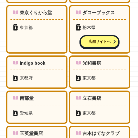
東京くりから堂
ダコーブックス
東京都
栃木県
店舗サイトへ
indigo book
光和書房
京都府
東京都
南部堂
立石書店
愛知県
東京都
玉英堂書店
古本はてなクラブ