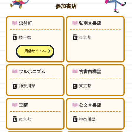
参加書店
忠益軒
弘南堂書店
埼玉県
東京都
店舗サイトへ
フルホニズム
古書白樺堂
神奈川県
東京都
玊睛
公文堂書店
東京都
神奈川県