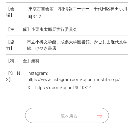
【会
東京古書会館
2階情報コーナー 千代田区神田小川
場】
町3-22
【主 催】
小栗虫太郎展実行委員会
【協
市立小樽文学館、成蹊大学図書館、かごしま近代文学
力】
館、けやき書店
【料 金】
無料
【S N
Instagram:
S】
https://www.instagram.com/oguri_mushitaro.jp/
X:
https://x.com/oguri19010314
一覧へ戻る