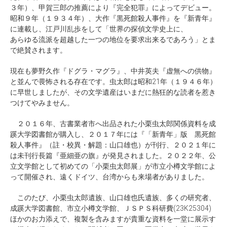
３年）、甲賀三郎の推薦により『完全犯罪』によってデビュー。
昭和９年（１９３４年）、大作『黒死館殺人事件』を『新青年』
に連載し、江戸川乱歩をして「世界の探偵文学史上に、
あらゆる流派を超越した一つの地位を要求出来るであろう」とま
で絶賛されます。
現在も夢野久作『ドグラ・マグラ』、中井英夫『虚無への供物』
と並んで畏怖される存在です。虫太郎は昭和21年（１９４６年）
に早世しましたが、その文学遺産はいまだに熱狂的な読者を惹き
つけてやみません。
２０１６年、古書業者市へ出品された小栗虫太郎関係資料を成
蹊大学図書館が購入し、２０１７年には『「新青年」版 黒死館
殺人事件』（註・校異・解題：山口雄也）が刊行、２０２１年に
は未刊行長篇『亜細亜の旗』が発見されました。２０２２年、公
立文学館として初めての「小栗虫太郎展」が市立小樽文学館によ
って開催され、遠くドイツ、台湾からも来場者がありました。
このたび、小栗虫太郎遺族、山口雄也氏遺族、多くの研究者、
成蹊大学図書館、市立小樽文学館、ＪＳＰＳ科研費(23K25304)
ほかのお力添えで、複製を含みますが貴重な資料を一堂に展示す