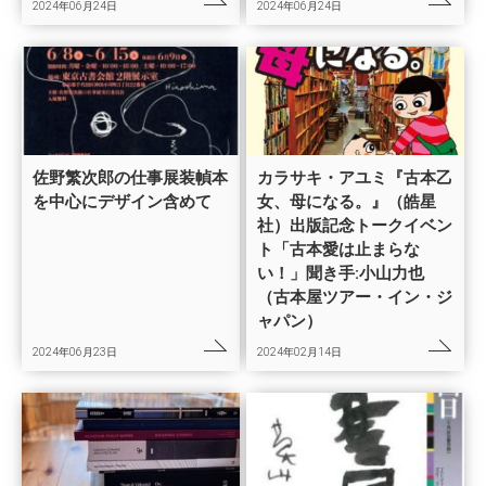
2024年06月24日
2024年06月24日
佐野繁次郎の仕事展装幀本
カラサキ・アユミ『古本乙
を中心にデザイン含めて
女、母になる。』（皓星
社）出版記念トークイベン
ト「古本愛は止まらな
い！」聞き手:小山力也
（古本屋ツアー・イン・ジ
ャパン）
2024年06月23日
2024年02月14日