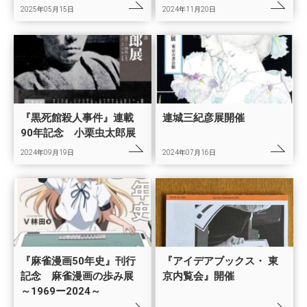
2025年05月15日
2024年11月20日
『黒死館殺人事件』連載
連城三紀彦展開催
90年記念 小栗虫太郎展
2024年09月19日
2024年07月16日
『麻雀漫画50年史』刊行
『アイデアブックス・ 東
記念 麻雀漫画の歩み展
京内覧会』開催
～1969ー2024～