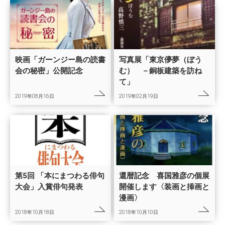
映画「ガーンジー島の読書
写真展「東京儚夢（ぼう
会の秘密」公開記念
む） －銅板建築を訪ね
て」
2019年08月16日
2019年02月19日
第5回 「本にまつわる俳句
還暦記念 喜国雅彦の個展
大会」入賞俳句発表
開催します〈装画と挿画と
漫画〉
2018年10月18日
2018年10月10日