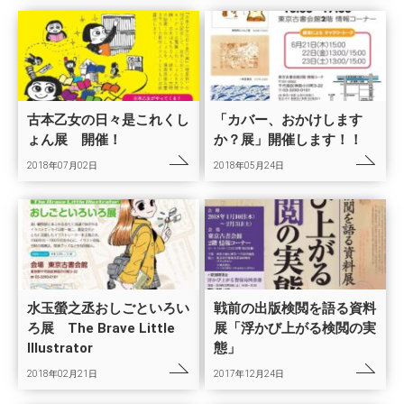
古本乙女の日々是これくし
「カバー、おかけします
ょん展 開催！
か？展」開催します！！
2018年07月02日
2018年05月24日
水玉螢之丞おしごといろい
戦前の出版検閲を語る資料
ろ展 The Brave Little
展「浮かび上がる検閲の実
Illustrator
態」
2018年02月21日
2017年12月24日