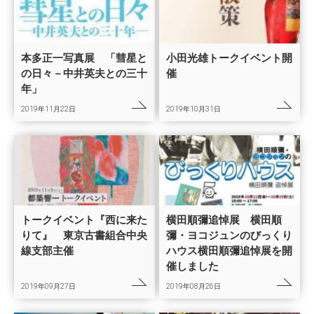
本多正一写真展 「彗星と
小田光雄トークイベント開
の日々－中井英夫との三十
催
年」
2019年11月22日
2019年10月31日
トークイベント『西に来た
横田順彌追悼展 横田順
りて』 東京古書組合中央
彌・ヨコジュンのびっくり
線支部主催
ハウス横田順彌追悼展を開
催しました
2019年09月27日
2019年08月26日