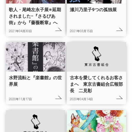
歌人・尾崎左永子展※延期
瀬川乃里子9つの孤独展
されましたｰ『さるびあ
街』から『薔薇断章』へ
2021年04月30日
2021年03月15日
水野流転と『楽書館』の世
古本を愛してくれるお客さ
界展
まへ 東京古書組合広報部
長 二見彰
2020年11月17日
2020年04月14日