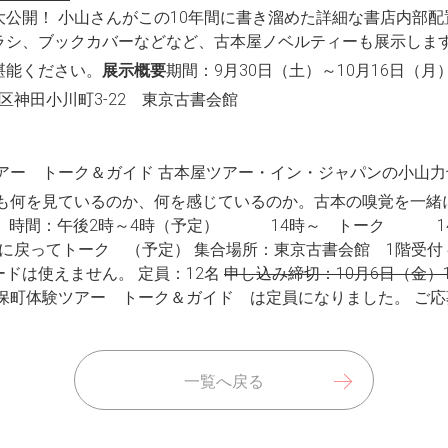
公開！ 小山さんがこの10年間に書き溜めた詳細な書店内部
ラシ、ブックカバーなどなど、古本屋ノベルティーも展示します
堪能ください。
展示概要
期間：9月30日（土）～10月16日（月
区神田小川町3-22 東京古書会館
アー トーク＆ガイド 古本屋ツアー・イン・ジャパンの小山
つも何を見ているのか、何を感じているのか。古本の嗅覚を一緒
土） 時間：午後2時～4時（予定） 14時～ トーク 14
戻ってトーク （予定） 集合場所：東京古書会館 1階受付 参
ドは使えません。 定員：12名
申し込み締切：10月6日（金）
神保町体験ツアー トーク＆ガイド は定員になりました。 ご
一覧へ戻る