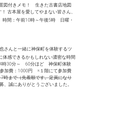
配置図付きメモ！ 生きた古書店地図
！ 古本屋を愛してやまない皆さん、
） 時間：午前10時～午後5時 日曜・
力也さんと一緒に神保町を体験するツ
に体感できるかもしれない濃密な時間
時30分～ 60分ほど 神保町体験
加費：1000円 ※１階にて参加費
17時まで（先着順です。定員になり
応募、誠にありがとうございました。