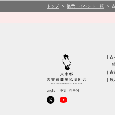
トップ
展示・イベント一覧
古
古
展
english
中文
한국어