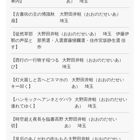
車内】
あ） 埼玉
【古書街の主の博識秋
大野田井蛙（おおのだせいあ）
扇】
埼玉
【徒然草邯
大野田井蛙（おおのだせいあ） 埼玉 伊藤伊
鄲の声栞と
那男選・入選齋藤愼爾選・佳作宮坂静生選 佳
す】
作
【西行の一行映す稲つる
大野田井蛙（おおのだせいあ）
び】
埼玉
【灯火親しと言へどスマホの
大野田井蛙（おおのだせい
キー叩く】
あ） 埼玉
【ハンモックへアンネとゲバラ
大野田井蛙（おおのだせい
連れてゆく】
あ） 埼玉
【時空超え夜長を臨書高野
大野田井蛙（おおのだせい
切】
あ） 埼玉
【皇后のあくがれの街ちちろ
大野田井蛙（おおのだせい