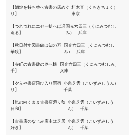
【鯛焼を持ち替へ古書の店めぐ
朽木直（くちきちょく）
り】
東京
【つれづれにエセー拾へば冴
国光六四三（くにみつむし
返る】
み） 兵庫
【秋日射す図書館は知の万
国光六四三（くにみつむし
華鏡】
み） 兵庫
【寺町の古書肆の奥へ懐
国光六四三（くにみつむしみ）
手】
兵庫
【夕立や書店飛び入り雨宿
小泉芝雲（こいずみしうん）
り】
千葉
【気の向くまま古書店廻り秋
小泉芝雲（こいずみしう
日和】
ん） 千葉
【古書店のなじみ店主は芝居
小泉芝雲（こいずみしう
好き】
ん） 千葉