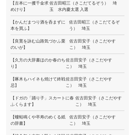
【古本に一攫千金求
佐古田昭三（さこだてるぞう） 埼
めけり】
玉 水内慶太選 入選
【かんだまつり酒を呑まずに
佐古田昭三（さこだてるぞ
本を買ふ】
う） 埼玉
【良寛を詠む山路気づかふ栗
佐古田安子（さこだやす
のいが】
こ） 埼玉
【久方の大辞書ほのか春のち
佐古田安子（さこだやす
り】
こ） 埼玉
【啄木もハイネも焼けて終戦
佐古田安子（さこだやす
忌】
こ） 埼玉
【ドガの「踊り子」スカートに春
佐古田安子（さこだやす
ふくらます】
こ） 埼玉
【螻蛄鳴くや卒寿のめくる紙
佐古田安子（さこだやす
の辞書】
こ） 埼玉