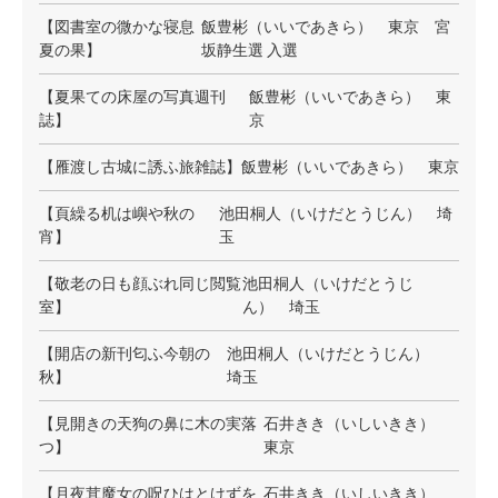
【図書室の微かな寝息
飯豊彬（いいであきら） 東京 宮
夏の果】
坂静生選 入選
【夏果ての床屋の写真週刊
飯豊彬（いいであきら） 東
誌】
京
【雁渡し古城に誘ふ旅雑誌】
飯豊彬（いいであきら） 東京
【頁繰る机は嶼や秋の
池田桐人（いけだとうじん） 埼
宵】
玉
【敬老の日も顔ぶれ同じ閲覧
池田桐人（いけだとうじ
室】
ん） 埼玉
【開店の新刊匂ふ今朝の
池田桐人（いけだとうじん）
秋】
埼玉
【見開きの天狗の鼻に木の実落
石井きき（いしいきき）
つ】
東京
【月夜茸魔女の呪ひはとけずを
石井きき（いしいきき）