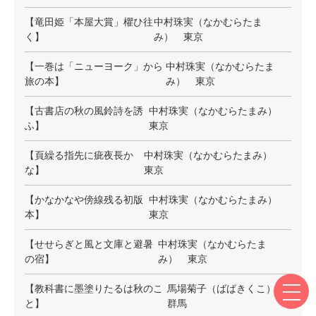
【竜田姫「本屋大賞」欋ひ往
中村珠実（なかむらたま
く】
み） 東京
【一巻は「ニューヨーク」から
中村珠実（なかむらたま
旅の本】
み） 東京
【古書店の秋の風鈴詩を誘
中村珠実（なかむらたまみ）
ふ】
東京
【頁繰る指先に疵夜長か
中村珠実（なかむらたまみ）
な】
東京
【かなかなや傍線残る初版
中村珠実（なかむらたまみ）
本】
東京
【せせらぎと風と文庫と避暑
中村珠実（なかむらたま
の宿】
み） 東京
【教科書に墨塗りたるは秋のこ
馬場菊子（ばばきくこ）
と】
群馬