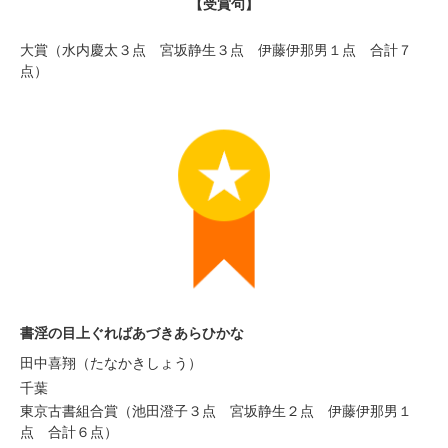
【受賞句】
大賞（水内慶太３点 宮坂静生３点 伊藤伊那男１点 合計７
点）
書淫の目上ぐればあづきあらひかな
田中喜翔（たなかきしょう）
千葉
東京古書組合賞（池田澄子３点 宮坂静生２点 伊藤伊那男１
点 合計６点）