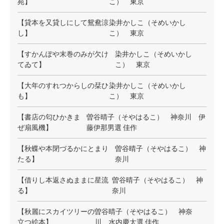
苑】
こ） 東京
【貸本を又貸しにして鴛鴦涼
染井かしこ（そめいかし
し】
こ） 東京
【すかんぽや末巻のみが欠け
染井かしこ（そめいかし
てゐて】
こ） 東京
【大年のすれつからしの栞ひ
染井かしこ（そめいかし
も】
こ） 東京
【書店の匂ひかきま
曽谷晴子（そやはるこ） 神奈川 伊
ぜ扇風機】
藤伊那男選 佳作
【秋蝶や本閉づるかにとまり
曽谷晴子（そやはるこ） 神
たる】
奈川
【借りし本返さぬままに星流
曽谷晴子（そやはるこ） 神
る】
奈川
【秋麗にスカイツリーの
曽谷晴子（そやはるこ） 神奈
立つ絵本】
川 水内慶太選 佳作