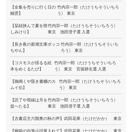
【全集を売りに行く日の
竹内宗一郎（たけうちそういちろ
鰯雲】
う) 東京
【栞紐挟んで夏を惜
竹内宗一郎（たけうちそういちろう)
しみけり】
東京 池田澄子選 入選
【長き夜の新潮文庫ボッコ
竹内宗一郎（たけうちそういち
ちやん】
ろう) 東京
【コスモスが揺るる絵
竹内宗一郎（たけうちそういちろ
本をめくるたび】
う) 東京 宮坂静生選 入選
【鵙鳴くや昏き書棚のカ
竹内宗一郎（たけうちそういちろ
ムイ伝】
う) 東京
【読了や視線は月を
竹内宗一郎（たけうちそういちろう)
捉へたる】
東京 池田澄子選 入選
【古書店主六階奥の秋の声】
武田花果（たけだかか） 東京
【桐箱の自筆小説風入れて】
武田花果（たけだかか） 東京