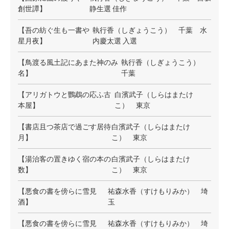
創世譚】
静生選 佳作
【吾の紡ぐ生も一書や
執行香（しぎょうこう） 千葉 水
星月夜】
内慶太選 入選
【鳥渡る風土記にあまた神のみ
執行香（しぎょうこう）
名】
千葉
【アリガトウと鸚鵡の応ふ古
白濱武子（しらはまたけ
本屋】
こ） 東京
【書店且つ茶店で過ごす居待
白濱武子（しらはまたけ
月】
こ） 東京
【湯治客の置きゆく宿の本の
白濱武子（しらはまたけ
数】
こ） 東京
【悪食の書を傍らに雪見
祐森水香（すけもりみか） 埼
酒】
玉
【悪食の書を傍らに雪見
祐森水香（すけもりみか） 埼