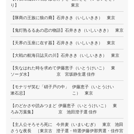
り】
東京
【隊商の王族に狼の裔】
石井きき（いしいきき） 東京
【鬼灯熟るるあの恋の物語】
石井きき（いしいきき） 東京
【天界の玉座に在す蟇】
石井きき（いしいきき） 東京
【大戦の航海日誌天の川】
石井きき（いしいきき） 東京
【失なはれた時を求めて
伊藤恵子（いとうけいこ） 東
ソーダ水】
京 宮坂静生選 佳作
【モナリザ笑む「硝子戸の中」
伊藤恵子（いとうけい
漱石忌】
こ） 東京
【のどかさや読みつまど
伊藤恵子（いとうけいこ） 東
ろみ万葉集】
京 池田澄子選 佳作
【主人公そろそろ死に
今井麦（いまいむぎ） 東京 池田
さうな夜長 ［東京古
澄子選・特選伊藤伊那男選・佳作宮