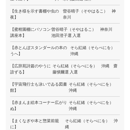
【生き様を示す書棚や虫の
曽谷晴子（そやはるこ） 神
夜】
奈川
【蜜柑園棚にパソコン
曽谷晴子（そやはるこ） 神奈川
講座本】
池田澄子選 入選
【赤とんぼスタンダールの本の
そら紅緒（そらべにを）
うへ】
沖縄
【広辞苑詩篇のやうに
そら紅緒（そらべにを） 沖縄 齋
諳ずる】
藤愼爾選 入選
【宇宙飛行士も泳いでゐる図書
そら紅緒（そらべにを）
館】
沖縄
【赤まんま絵本コーナー広がり
そら紅緒（そらべにを）
ぬ】
沖縄
【まくなぎや本と惣菜前籠
そら紅緒（そらべにを） 沖
に】
縄