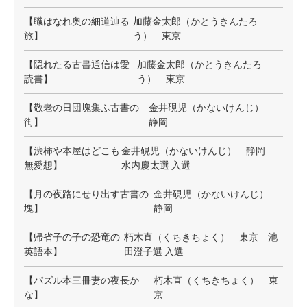
【職はなれ奥の細道辿る
加藤金太郎（かとうきんたろ
旅】
う） 東京
【隠れたる古書通信は愛
加藤金太郎（かとうきんたろ
読書】
う） 東京
【敬老の日団塊集ふ古書の
金井硯児（かないけんじ）
街】
静岡
【渋柿や本屋はどこも
金井硯児（かないけんじ） 静岡
無愛想】
水内慶太選 入選
【月の夜路にせり出す古書の
金井硯児（かないけんじ）
塊】
静岡
【帰省子の子の恐竜の
朽木直（くちきちょく） 東京 池
英語本】
田澄子選 入選
【パズル本三冊妻の夜長か
朽木直（くちきちょく） 東
な】
京