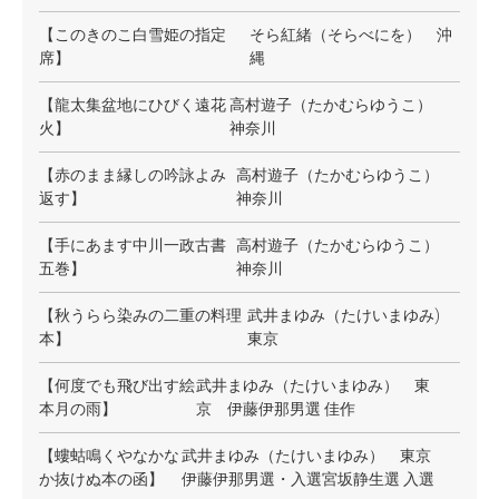
【このきのこ白雪姫の指定
そら紅緒（そらべにを） 沖
席】
縄
【龍太集盆地にひびく遠花
高村遊子（たかむらゆうこ）
火】
神奈川
【赤のまま縁しの吟詠よみ
高村遊子（たかむらゆうこ）
返す】
神奈川
【手にあます中川一政古書
高村遊子（たかむらゆうこ）
五巻】
神奈川
【秋うらら染みの二重の料理
武井まゆみ（たけいまゆみ
)
本】
東京
【何度でも飛び出す絵
武井まゆみ（たけいまゆみ） 東
本月の雨】
京 伊藤伊那男選 佳作
【螻蛄鳴くやなかな
武井まゆみ（たけいまゆみ） 東京
か抜けぬ本の函】
伊藤伊那男選・入選宮坂静生選 入選