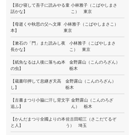
【添ひ寝して吾子に読みやる童
小林雅子（こばやしまさ
話かな】
こ） 東京
【母逝くや秋思の父へ文庫
小林雅子（こばやしまさこ）
本】
東京
【漱石の「門」また読みし夜
小林雅子（こばやしまさ
長かな】
こ） 東京
【紙魚なるは人後に落ちぬ本
金野露山（こんのろざん）
の虫】
栃木
【蔵書印押して息継ぎ天高
金野露山（こんのろざん）
し】
栃木
【古書まつり小脇に汗し背文字
金野露山（こんのろざ
追ふ】
ん） 栃木
【かんだまつり全國よりの本
佐古田昭三（さこだてるぞ
と人】
う） 埼玉