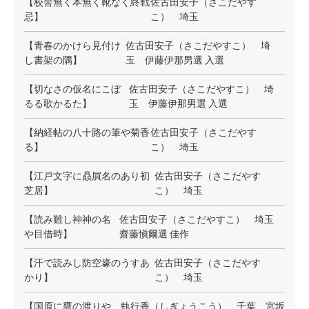
【校舎無く本無く靴なく終戦
佐古田安子（さこだやす
忌】
こ） 埼玉
【青春のかけら見付け
佐古田安子（さこだやすこ） 埼
し書架の隅】
玉 伊藤伊那男選 入選
【切なさの仮名にこぼ
佐古田安子（さこだやすこ） 埼
るる歌かるた】
玉 伊藤伊那男選 入選
【納経帖の八十路の筆や菊香
佐古田安子（さこだやす
る】
こ） 埼玉
【江戸文字に贔屓名のあり初
佐古田安子（さこだやす
芝居】
こ） 埼玉
【読み難し神神の名
佐古田安子（さこだやすこ） 埼玉
や目借時】
齋藤愼爾選 佳作
【汗で読みし防空壕のうすあ
佐古田安子（さこだやす
かり】
こ） 埼玉
【国原に鷹の渡りや
執行香（しぎょうこう） 千葉 宮坂