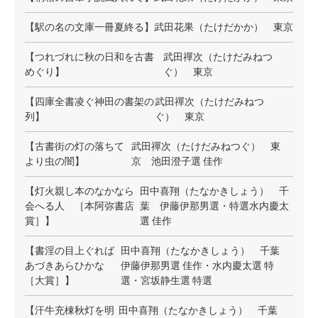
【駅の名の文庫一冊夏終る】
武田花果（たけだかか） 東京
【つれづれに秋の日和を古書
武田禪次（たけだみねつ
めぐり】
ぐ） 東京
【四庫全書凌ぐ神田の書架の
武田禪次（たけだみねつ
列】
ぐ） 東京
【古書街の灯の落ちて
武田禪次（たけだみねつぐ） 東
より虫の闇】
京 池田澄子選 佳作
【灯火親し本のなかなら
田中喜翔（たなかきしょう） 千
会へる人 ［本阿弥書店
葉 伊藤伊那男選・特選水内慶太
賞］】
選 佳作
【書淫の目上ぐれば
田中喜翔（たなかきしょう） 千葉
あづきあらひかな
伊藤伊那男選 佳作・水内慶太選 特
［大賞］】
選・宮坂静生選 特選
【汗牛充棟秋灯を明
田中喜翔（たなかきしょう） 千葉