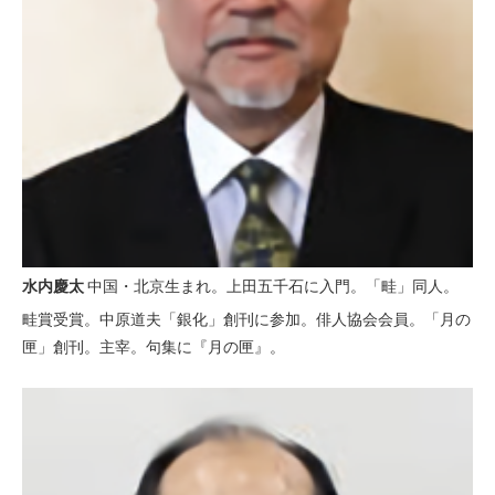
水内慶太
中国・北京生まれ。上田五千石に入門。「畦」同人。
畦賞受賞。中原道夫「銀化」創刊に参加。俳人協会会員。「月の
匣」創刊。主宰。句集に『月の匣』。