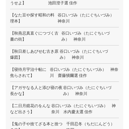
うせよ】
池田澄子選 佳作
【なた豆や探す昭和の料
谷口いづみ（たにぐちいづみ）
理本】
神奈川
【秋燕忌真直ぐにつづく古
谷口いづみ（たにぐちいづ
書の街】
み） 神奈川
【秋日差しあびせむ古き原
谷口いづみ（たにぐちいづ
爆図】
み） 神奈川
【寝待月宇治十帖に
谷口いづみ（たにぐちいづみ） 神奈
焦らされて】
川 齋藤愼爾選 佳作
【アガサなる人と添ひ寝の夜
谷口いづみ（たにぐちいづ
長かな】
み） 神奈川
【二日月鏡花のをんな
谷口いづみ（たにぐちいづみ） 神
など出さう】
奈川 水内慶太選 佳作
【鬼の子や捨てざる本と捨つ
千田忍冬（ちだにんどう）