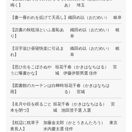
鳴く】
あ） 埼玉
【書一冊われを拡げて天高し】
織田め以（おだめい） 岐阜
【読書の秋耽溺といふ羞恥あ
織田め以（おだめい） 岐
り】
阜
【活字追ひ昼寝快楽に引込ま
織田め以（おだめい） 岐
れ】
阜
【思ひ出をこぼさぬや
垣花千春（かきはなちはる） 宮
うに曝書かな】
城 伊藤伊那男選 佳作
【図書館のカーテンは白蝉時
垣花千春（かきはなちは
雨】
る） 宮城
【名月や目を瞑るごと
垣花千春（かきはなちはる） 宮
本を閉づ】
城 池田澄子選 入選
【枕辺に枕草子
加藤金太郎（かとうきんたろう）
東京
夜長人】
水内慶太選 佳作