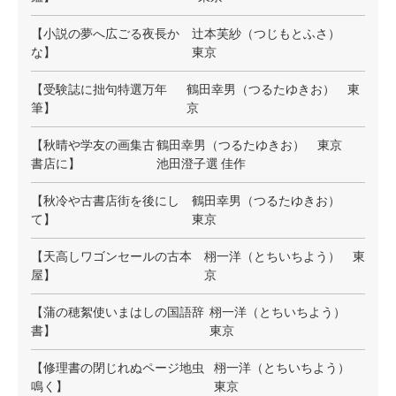
【小説の夢へ広ごる夜長か
辻本芙紗（つじもとふさ）
な】
東京
【受験誌に拙句特選万年
鶴田幸男（つるたゆきお） 東
筆】
京
【秋晴や学友の画集古
鶴田幸男（つるたゆきお） 東京
書店に】
池田澄子選 佳作
【秋冷や古書店街を後にし
鶴田幸男（つるたゆきお）
て】
東京
【天高しワゴンセールの古本
栩一洋（とちいちよう） 東
屋】
京
【蒲の穂絮使いまはしの国語辞
栩一洋（とちいちよう）
書】
東京
【修理書の閉じれぬページ地虫
栩一洋（とちいちよう）
鳴く】
東京