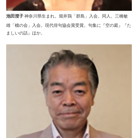
池田澄子
神奈川県生まれ。堀井鶏「群島」入会。同人。三橋敏
雄「檣の会」入会。現代俳句協会賞受賞。句集に『空の庭』『た
ましいの話』ほか。