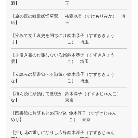
酒】
玉
【旅の夜の蚊遣妖怪草双
祐森水香（すけもりみか） 埼
紙】
玉
【悴みて女工哀史を閉ぢにけ
鈴木恭子（すずききょう
り】
こ） 埼玉
【手引き書の付箋なないろ鰯
鈴木恭子（すずききょう
雲】
こ） 埼玉
【立読みの新書匂へる淑気か
鈴木恭子（すずききょう
な】
こ） 埼玉
【積ん読に頭預けて昼寝か
鈴木淳子（すずきじゅんこ）
な】
東京
【図書館に片蔭もとめ飛び込
鈴木淳子（すずきじゅん
めり】
こ） 東京
【押し花の重しになりし広辞
鈴木淳子（すずきじゅん