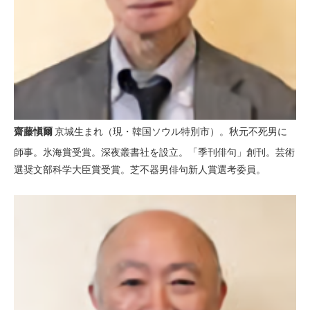
齋藤愼爾
京城生まれ（現・韓国ソウル特別市）。秋元不死男に
師事。氷海賞受賞。深夜叢書社を設立。「季刊俳句」創刊。芸術
選奨文部科学大臣賞受賞。芝不器男俳句新人賞選考委員。