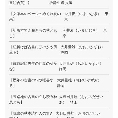
書組合賞］】
坂静生選 入選
【文庫本のページのめくれ夏の
今井麦（いまいむぎ） 東
果】
京
【初版本てふ脆きもの秋とも
今井麦（いまいむぎ） 東
し】
京
【紐解けば古書にほのかや風
大井量雄（おおいかずお）
薫る】
静岡
【歳時記に去年の紅葉の栞か
大井量雄（おおいかずお）
な】
静岡
【歴年の古書の匂や曝書す
大井量雄（おおいかずお）
る】
静岡
【裏路地の古書の立ち読み秋
大野田井蛙（おおのだせい
思とも】
あ） 埼玉
【読書の秋本読む人の無き
大野田井蛙（おおのだせい