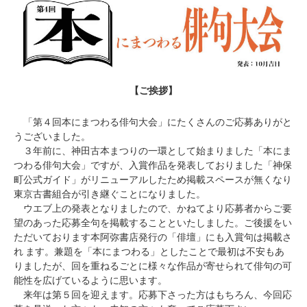
【ご挨拶】
「第４回本にまつわる俳句大会」にたくさんのご応募ありがと
うございました。
３年前に、神田古本まつりの一環として始まりました「本にま
つわる俳句大会」ですが、入賞作品を発表しておりました「神保
町公式ガイド」がリニューアルしたため掲載スペースが無くなり
東京古書組合が引き継ぐことになりました。
ウエブ上の発表となりましたので、かねてより応募者からご要
望のあった応募全句を掲載することといたしました。ご後援をい
ただいております本阿弥書店発行の「俳壇」にも入賞句は掲載さ
れ ます。兼題を「本にまつわる」としたことで最初は不安もあ
りましたが、回を重ねるごとに様々な作品が寄せられて俳句の可
能性を広げているように思います。
来年は第５回を迎えます。応募下さった方はもちろん、今回応