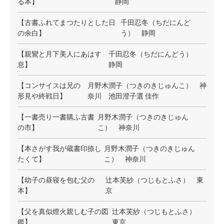
る本】
静岡
【古書ふれてまつたりとした日
千田忍冬（ちだにんど
の余白】
う） 静岡
【親鸞と月下美人にあはす
千田忍冬（ちだにんどう）
息】
静岡
【コンサイスは兄の
月野木潤子（つきのきじゅんこ） 神
形見や終戦日】
奈川 池田澄子選 佳作
【一書売り一書購ふ古書
月野木潤子（つきのきじゅん
の市】
こ） 神奈川
【本さがす我が蔵書印捺し
月野木潤子（つきのきじゅん
たくて】
こ） 神奈川
【幼子の昼寝を包む父の
辻本芙紗（つじもとふさ） 東
本】
京
【父を真似燈火親しむ子の図
辻本芙紗（つじもとふさ）
鑑】
東京