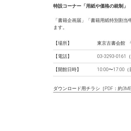
特設コーナー「用紙や価格の統制」
「書籍企画届」「書籍用紙特別割当
ます。
【場所】
東京古書会館 千
【電話】
03-3293-016
【開館日時】
10:00〜17:
ダウンロード用チラシ［PDF：約3M