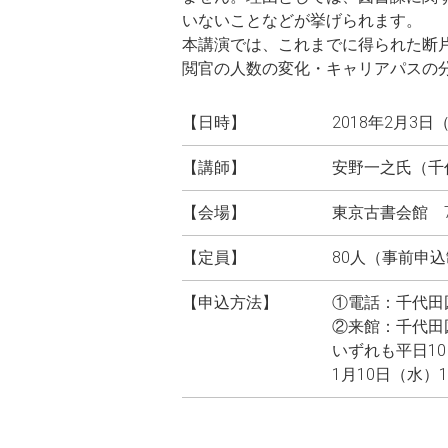
いないことなどが挙げられます。
本講演では、これまでに得られた断
閲官の人数の変化・キャリアパスの
【日時】
2018年2月3日
【講師】
安野一之氏（千
【会場】
東京古書会館 
【定員】
80人（事前申
【申込方法】
①電話：千代田図書
②来館：千代田
いずれも平日10：
1月10日（水）