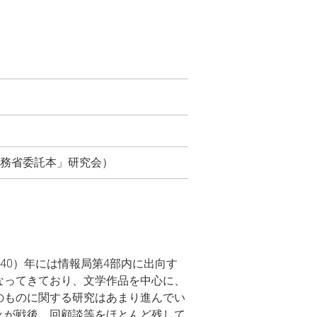
内務省委託本」研究会）
940）年には情報局第4部内に出向す
なってきており、文学作品を中心に、
のものに関する研究はあまり進んでい
々が戦後、回顧談等をほとんど残して