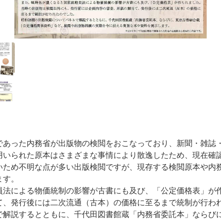
であった内務省が出版物の検閲をおこなっており、新聞・雑誌
用いられた原本はさまざまな事情により散逸したため、現在確
いため不明な点が多い出版検閲ですが、現存する検閲原本や内
ます。
員法による物価統制の影響が古書にも及び、「公定価格表」が
て、発行後には二次流通（古本）の価格に至るまで統制が行わ
で解説するとともに、千代田図書館蔵「内務省委託本」ならび