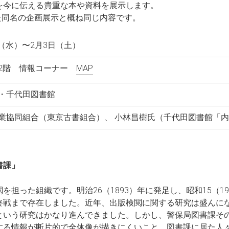
を今に伝える貴重な本や資料を展示します。
れた同名の企画展示と概ね同じ内容です。
0日（水）〜2月3日（土）
2階 情報コーナー
MAP
・千代田図書館
業協同組合（東京古書組合）、 小林昌樹氏（千代田図書館「
書課」
担った組織です。明治26（1893）年に発足し、昭和15（1
終戦まで存在しました。近年、出版検閲に関する研究は盛んに
という研究はかなり進んできました。しかし、警保局図書課そ
する情報が断片的で全体像が描きにくいこと。図書課に居た人