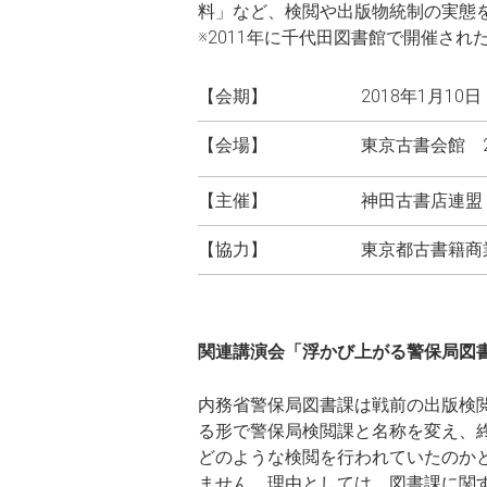
料」など、検閲や出版物統制の実態
※2011年に千代田図書館で開催さ
【会期】
2018年1月1
【会場】
東京古書会館 
【主催】
神田古書店連盟
【協力】
東京都古書籍商
関連講演会「浮かび上がる警保局図
内務省警保局図書課は戦前の出版検閲を
る形で警保局検閲課と名称を変え、
どのような検閲を行われていたのか
ません。理由としては、図書課に関