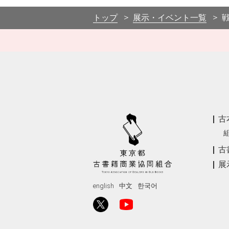
トップ
展示・イベント一覧
古
古
展
english
中文
한국어