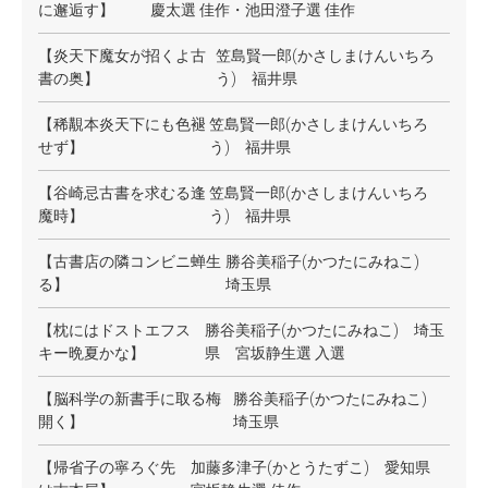
に邂逅す】
慶太選 佳作・池田澄子選 佳作
【炎天下魔女が招くよ古
笠島賢一郎(かさしまけんいちろ
書の奥】
う) 福井県
【稀覯本炎天下にも色褪
笠島賢一郎(かさしまけんいちろ
せず】
う) 福井県
【谷崎忌古書を求むる逢
笠島賢一郎(かさしまけんいちろ
魔時】
う) 福井県
【古書店の隣コンビニ蝉生
勝谷美稲子(かつたにみねこ)
る】
埼玉県
【枕にはドストエフス
勝谷美稲子(かつたにみねこ) 埼玉
キー晩夏かな】
県 宮坂静生選 入選
【脳科学の新書手に取る梅
勝谷美稲子(かつたにみねこ)
開く】
埼玉県
【帰省子の寧ろぐ先
加藤多津子(かとうたずこ) 愛知県