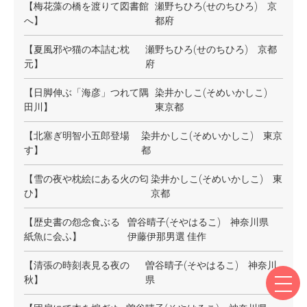
【梅花藻の橋を渡りて図書館
瀬野ちひろ(せのちひろ) 京
へ】
都府
【夏風邪や猫の本詰む枕
瀬野ちひろ(せのちひろ) 京都
元】
府
【日脚伸ぶ「海彦」つれて隅
染井かしこ(そめいかしこ)
田川】
東京都
【北塞ぎ明智小五郎登場
染井かしこ(そめいかしこ) 東京
す】
都
【雪の夜や枕絵にある火の匂
染井かしこ(そめいかしこ) 東
ひ】
京都
【歴史書の怨念食ぶる
曽谷晴子(そやはるこ) 神奈川県
紙魚に会ふ】
伊藤伊那男選 佳作
【清張の時刻表見る夜の
曽谷晴子(そやはるこ) 神奈川
秋】
県