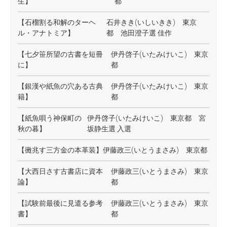
生】
都
【石榴割る和解のターヘ
石井きき(いしいきき) 東京
ル・アナトミア】
都 池田澄子選 佳作
【七夕笹所望の古書を短冊
伊丹啓子(いたみけいこ) 東京
に】
都
【銀漢や紙魚の穴ある古典
伊丹啓子(いたみけいこ) 東京
籍】
都
【紙魚唄う神保町の
伊丹啓子(いたみけいこ) 東京都 宮
秋の暮】
坂静生選 入選
【黴兆す三方金の本革装】
伊藤政三(いとうまさみ) 東京都
【大西日さす古書店に資本
伊藤政三(いとうまさみ) 東京
論】
都
【試験前最後に見遣る参考
伊藤政三(いとうまさみ) 東京
書】
都