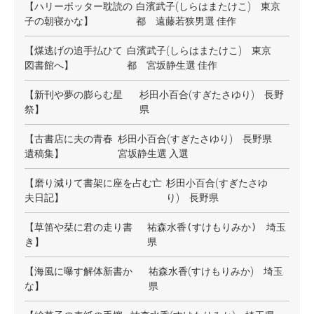
【ハリーポッター耽読の
白濱武子(しらはまたけこ) 東京
子の朝寝かな】
都 遠藤若狭男選 佳作
【煤逃げの追手払ひて
白濱武子(しらはまたけこ) 東京
図書館へ】
都 宮坂静生選 佳作
【新刊や夢の膨らむ星
杉田小百合(すぎたさゆり) 長野
祭】
県
【古書店に夫の青春
杉田小百合(すぎたさゆり) 長野県
遺稿集】
宮坂静生選 入選
【磨り減りて書架に座を占む亡
杉田小百合(すぎたさゆ
夫日記】
り) 長野県
【草笛や栞に君の走り書
祐森水香(すけもりみか)
埼玉
き】
県
【海風に曝す解体新書か
祐森水香(すけもりみか) 埼玉
な】
県