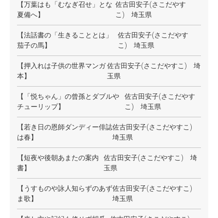
【万葉はも「むなぎ召せ」とな
佐古田安子(さこだやす
夏備へ】
こ) 埼玉県
【法話書の「生きることとは」
佐古田安子(さこだやす
茄子の馬】
こ) 埼玉県
【押入れは子供の世界マンガ
佐古田安子(さこだやすこ) 埼
本】
玉県
【「悦ちゃん」の曾孫とダブルや
佐古田安子(さこだやす
チューリップ】
こ) 埼玉県
【若き日の恩師ダンディー俳誌
佐古田安子(さこだやすこ)
は春】
埼玉県
【短夜や後朝あまたの案内
佐古田安子(さこだやすこ) 埼
書】
玉県
【うすものや詠人知らずのあず
佐古田安子(さこだやすこ)
ま歌】
埼玉県