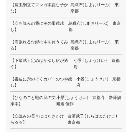
【捕虫網立てマンガ本読む子か
島織布(しまおりーぶ) 東
な】
京都
【立ち読みの我に主の眼鏡越
島織布(しまおりーぶ) 東京
し】
都
【嵩張れる付録の本を買うてみ
島織布(しまおりーぶ) 東
る】
京都
【下級武士定めはがゆし駅が過
小景(しょうけい)
京都
ぐ】
府
【書皮に穴のぞくカバーのつや嬉
小景(しょうけい) 京都
し】
府
【ひなのごと鞄の底の文
小景(しょうけい) 京都府 齋藤愼
庫本】
爾選 佳作
【立読みの長きにはたきかけ
白濱武子(しらはまたけこ)
らるる】
東京都