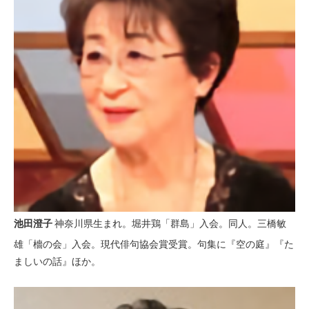
池田澄子
神奈川県生まれ。堀井鶏「群島」入会。同人。三橋敏
雄「檣の会」入会。現代俳句協会賞受賞。句集に『空の庭』『た
ましいの話』ほか。