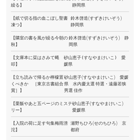
繰る】
静岡県
【紙で切る指の血こぼし聖書
鈴木啓造(すずきけいぞう)
凍つ】
静岡県
【隣室の書を風が繰る今朝の
鈴木啓造(すずきけいぞう) 静
秋】
岡県
【文庫本に栞はさみて蝿
砂山恵子(すなやまけいこ)
愛
叩】
媛県
【立ち読みで帰るか檸檬置
砂山恵子(すなやまけいこ) 愛媛
くべきか ［東京古書組合
県 水内慶太選 特選・遠藤若狭
賞］】
男選 佳作
【栗飯やあと五ページのミステ
砂山恵子(すなやまけいこ)
リー】
愛媛県
【入院の荷に足す句集梅雨滂
瀬野ちひろ(せのちひろ) 京
沱】
都府