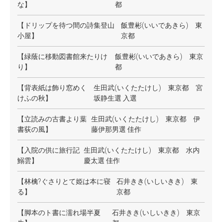
な】
都
【ドリップを待つ間の詩集登山
飯豊彬(いいであきら) 東
小屋】
京都
【緑蔭に移動図書館来たりけ
飯豊彬(いいであきら) 東京
り】
都
【背表紙は飾り窓めく
生田武(いくたたけし) 東京都 宮
けふの秋】
坂静生選 入選
【立読みの古書より葉
生田武(いくたたけし) 東京都 伊
書荻の風】
藤伊那男選 佳作
【入院の供に旅行記
生田武(いくたたけし) 東京都 水内
鰯雲】
慶太選 佳作
【林檎?ぐさりとて姫は本に寝
石井きき(いしいきき) 東
る】
京都
【脚本のト書に濡れ場半夏
石井きき(いしいきき) 東京