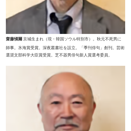
齋藤愼爾
京城生まれ（現・韓国ソウル特別市）。秋元不死男に
師事。氷海賞受賞。深夜叢書社を設立。「季刊俳句」創刊。芸術
選奨文部科学大臣賞受賞。芝不器男俳句新人賞選考委員。