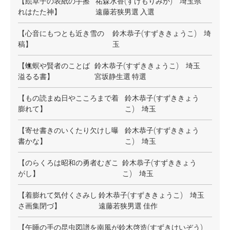
【絵草子の表紙の手擦
祐森水香(すけもりみか) 埼玉県
れはたた神】
遠藤若狭男選 入選
【心音にもつとも近き雪の
鈴木恭子(すずききょうこ) 埼
稿】
玉
【蟭螟や賢者のことば
鈴木恭子(すずききょうこ) 埼玉
溢るる書】
宮坂静生選 特選
【もの読まぬ日やこころまで着
鈴木恭子(すずききょう
膨れて】
こ) 埼玉
【寄せ書きのいくたり欠けし曝
鈴木恭子(すずききょう
書かな】
こ) 埼玉
【のらくろは昭和の勇者むぎこ
鈴木恭子(すずききょう
がし】
こ) 埼玉
【着膨れて気付くさみし
鈴木恭子(すずききょうこ) 埼玉
さ画集閉づ】
遠藤若狭男選 佳作
【午睡の手の昆虫図譜を南風が
鈴木啓造(すずきけいぞう)