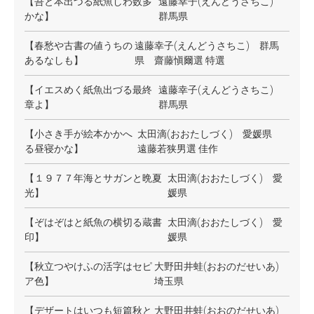
【吾と本出づる紙魚しわ数多
遠藤幸子(えんどうさちこ)
かな】
群馬県
【春愁や古書の値うちの
遠藤幸子(えんどうさちこ) 群馬
あるなしも】
県 齋藤愼爾選 特選
【イエスめく紙魚出づる最終
遠藤幸子(えんどうさちこ)
章よ】
群馬県
【小さき手が絵本かかへ
太田滴(おおたしづく) 愛媛県
る昼寝かな】
遠藤若狭男選 佳作
【１９７７年海とサガンと晩夏
太田滴(おおたしづく) 愛
光】
媛県
【ぞはぞはと紙魚の横切る蔵書
太田滴(おおたしづく) 愛
印】
媛県
【秋立つやけふの活字はセピ
大野田井蛙(おおのだせいあ)
ア色】
埼玉県
【デザートはいつも短篇秋と
大野田井蛙(おおのだせいあ)