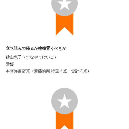
立ち読みで帰るか檸檬置くべきか
砂山惠子（すなやまけいこ）
愛媛
本阿弥書店賞（斎藤愼爾 特選３点 合計３点）