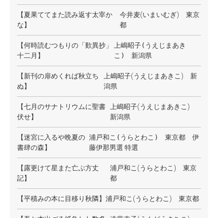
【夏果ててまた読み返す太宰か
今井麦(いまいむぎ) 東京
な】
都
【何時読むつもりの「歎異抄」
上嶋昭子(うえじまあき
十二月】
こ)
新潟県
【新刊の扉めくれば秋立ち
上嶋昭子(うえじまあきこ) 新
ぬ】
潟県
【七月のサナトリウムに聖書
上嶋昭子(うえじまあきこ)
伏せ】
新潟県
【迷宮に入るや晩夏の
浦戸和こ(うらとわこ)
東京都 伊
書肆の森】
藤伊那男選 特選
【露更けて星また亡ぶ方丈
浦戸和こ(うらとわこ) 東京
記】
都
【平積みの本に目移り秋隣】
浦戸和こ(うらとわこ) 東京都