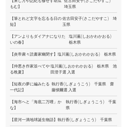
【来し方や記紀も修せず胡瓜
佐古田安子(さこだやすこ)
もむ】
埼玉県
【筆とれど文字を忘るる日の
佐古田安子(さこだやすこ) 埼
短】
玉県
【アンよりもダイアナになりた
塩川薫(しおかわかおる)
いの春】
栃木県
【炎帝粛々読書家幽閉す】
塩川薫(しおかわかおる) 栃木県
【仲悪き作家並べてや
塩川薫(しおかわかおる) 栃木県 池
る晩夏】
田澄子選 入選
【短夜の夢に編みたる
執行香(しぎょうこう) 千葉県 齋
一代記】
藤愼爾選 入選
【海市へと「海底二万哩」か
執行香(しぎょうこう) 千葉
な】
県
【星河一滴地球誕生物語】
執行香(しぎょうこう) 千葉県