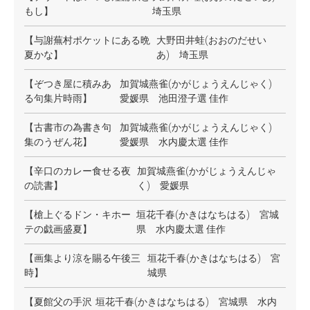
もし】
埼玉県
【与謝蕪村ポケットにある晩
大野田井蛙(おおのだせい
夏かな】
あ) 埼玉県
【ぞつき屋に積みあ
加賀城燕雀(かがじょうえんじゃく)
る句集片時雨】
愛媛県 池田澄子選 佳作
【古書市の為書き句
加賀城燕雀(かがじょうえんじゃく)
集のうぜん花】
愛媛県 水内慶太選 佳作
【辛口のカレー食せる夜
加賀城燕雀(かがじょうえんじゃ
の読書】
く) 愛媛県
【槍上ぐるドン・キホー
垣花千春(かきはなちはる) 宮城
テの戯画盛夏】
県 水内慶太選 佳作
【画集より涼を賜る午後三
垣花千春(かきはなちはる) 宮
時】
城県
【夏館父の手沢
垣花千春(かきはなちはる) 宮城県 水内