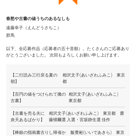
春愁や古書の値うちのあるなしも
遠藤幸子（えんどうさちこ）
群馬
以下、全応募作品（応募者の五十音順）。たくさんのご応募あり
がとうございました。 次回もよろしくお願い申し上げます。
【二行読み三行戻る夏の
相沢文子(あいざわふみこ) 東京
朝】
都
【百円の値をつけられて黴の
相沢文子(あいざわふみこ)
古書】
東京都
【古書を売る夫に
相沢文子(あいざわふみこ) 東京都 齋
炎天あるばかり】
藤愼爾選 入選・宮坂静生選 佳作
【棒銀の指南書古りし帰省か
飯豊彬(いいであきら) 東京