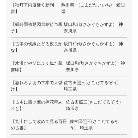
【秋灯下両度繙く新刊
駒田泰一(こまだたいいち) 愛知
書】
県
【蝉時雨移動図書館待つ親
坂口和代(さかぐちかずよ) 神
子】
奈川県
【古本の傍線たどる夜長か
坂口和代(さかぐちかずよ) 神
な】
奈川県
【水澄むや父によく似た蔵
坂口和代(さかぐちかずよ) 神
書印】
奈川県
【忘れろよあの古本で大儲
佐古田照三(さこだてるぞう)
け】
埼玉県
【古本に四ツ葉の押花幸あ
佐古田照三(さこだてるぞう)
れと】
埼玉県
【九十にして改めて見る百冊
佐古田照三(さこだてるぞ
の古書】
う) 埼玉県