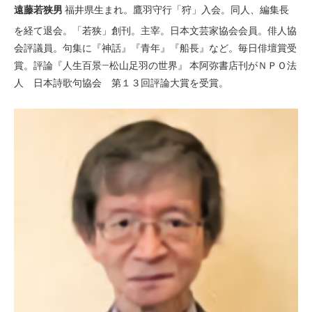
遠藤若狭男
福井県生まれ。鷹羽守行「狩」入会。同人、編集長
を経て退会。「若狭」創刊。主宰。日本文芸家協会会員。俳人協
会評議員。句集に『神話』『青年』『船長』など。毎日俳壇賞受
賞。評論『人生百景―松山足羽の世界』 本阿弥書店刊がＮＰＯ法
人 日本詩歌句協会 第１３回評論大賞を受賞。