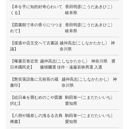
【本を手に知的好奇心わいて
香田明彦(こうだあきひこ)
くる】
岐阜県
【図書館で本の香りにつつま
香田明彦(こうだあきひこ)
れて】
岐阜県
【煤逃や店主交へて古書談
越仲高志(こしなかたかし) 神
議】
奈川県
【曝書百巻近世
越仲高志(こしなかたかし) 神奈川県 齋
日本國民史】
藤愼爾選 佳作・遠藤若狭男選 入選
【艶笑落語集に元校長の蔵
越仲高志(こしなかたかし) 神
書印】
奈川県
【絵日傘を畳むめのこや図書
駒田泰一(こまだたいいち)
択む】
愛知県
【八朔や陽差しの洩るる古典
駒田泰一(こまだたいいち)
稀書】
愛知県