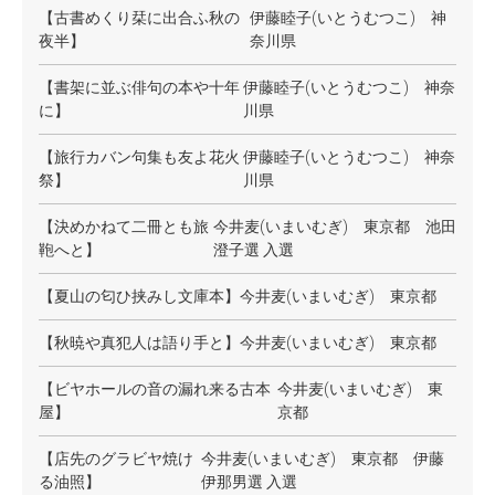
【古書めくり栞に出合ふ秋の
伊藤睦子(いとうむつこ) 神
夜半】
奈川県
【書架に並ぶ俳句の本や十年
伊藤睦子(いとうむつこ) 神奈
に】
川県
【旅行カバン句集も友よ花火
伊藤睦子(いとうむつこ) 神奈
祭】
川県
【決めかねて二冊とも旅
今井麦(いまいむぎ) 東京都 池田
鞄へと】
澄子選 入選
【夏山の匂ひ挟みし文庫本】
今井麦(いまいむぎ) 東京都
【秋暁や真犯人は語り手と】
今井麦(いまいむぎ) 東京都
【ビヤホールの音の漏れ来る古本
今井麦(いまいむぎ) 東
屋】
京都
【店先のグラビヤ焼け
今井麦(いまいむぎ) 東京都 伊藤
る油照】
伊那男選 入選