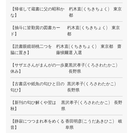
【帰省して蔵書に父の昭和か
朽木直(くちきちょく) 東京
な】
都
【抽斗に皆勤賞の図書カー
朽木直(くちきちょく) 東京
ド】
都
【読書眼鏡胡桃二つを
朽木直(くちきちょく) 東京都 齋
脇に置き】
藤愼爾選 入選
【サザエさんがまんがの一歩夏
黒沢孝子(くろさわたかこ)
休み】
長野県
【古書店や紙魚の匂ひと日の
黒沢孝子(くろさわたかこ)
匂ひ】
長野県
【新刊の匂ひ解くや翌は
黒沢孝子(くろさわたかこ) 長野
秋】
県
【静寂につつまれ本をめくる
香田明彦(こうだあきひこ) 岐
音】
阜県