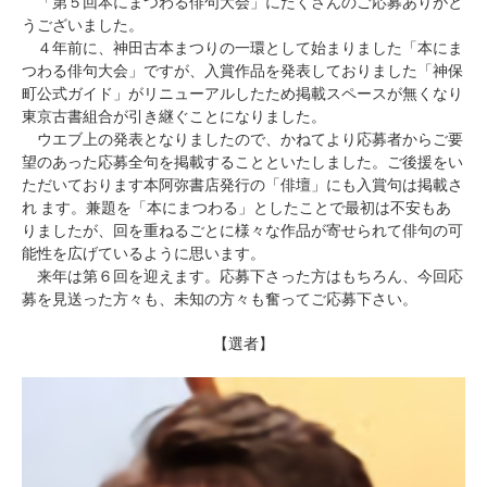
「第５回本にまつわる俳句大会」にたくさんのご応募ありがと
うございました。
４年前に、神田古本まつりの一環として始まりました「本にま
つわる俳句大会」ですが、入賞作品を発表しておりました「神保
町公式ガイド」がリニューアルしたため掲載スペースが無くなり
東京古書組合が引き継ぐことになりました。
ウエブ上の発表となりましたので、かねてより応募者からご要
望のあった応募全句を掲載することといたしました。ご後援をい
ただいております本阿弥書店発行の「俳壇」にも入賞句は掲載さ
れ ます。兼題を「本にまつわる」としたことで最初は不安もあ
りましたが、回を重ねるごとに様々な作品が寄せられて俳句の可
能性を広げているように思います。
来年は第６回を迎えます。応募下さった方はもちろん、今回応
募を見送った方々も、未知の方々も奮ってご応募下さい。
【選者】