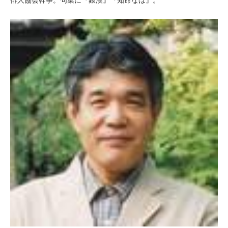
俳人協会幹事。句集に『銀漢』『知命なほ』。