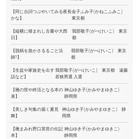
【同じ台詞つぶやいてみる夜長
金子ふみ子(かねこふみこ)
かな】
東京都
【縦横に積まれし古書や大西
我部敬子(がべけいこ)
東京
日】
都
【脱稿を急かさるるごと法
我部敬子(がべけいこ) 東京
師?】
都
【生盆や家族史を出す
我部敬子(がべけいこ) 東京都 遠藤
話など】
若狭男選 入選
【黴の世や終活となる本の
神山ゆき子(かみやまゆきこ)
束】
静岡県
【美しき句集の届く夏見
神山ゆき子(かみやまゆきこ) 静
舞】
岡県
【黴まみれ野口英世の伝記
神山ゆき子(かみやまゆきこ)
本】
静岡県