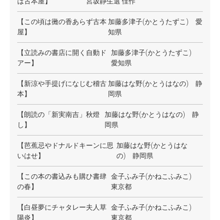
は古本屋】
宮坂静生選 佳作
【この頃は黴の香あらず古本
加藤多津子(かとうたずこ) 愛
屋】
知県
【立読みの書店に開く自動ド
加藤多津子(かとうたずこ)
アー】
愛知県
【新涼や手提げになじむ稽古
加藤はな野(かとうはなの) 静
本】
岡県
【朗読の「新実南吉」秋燈
加藤はな野(かとうはなの) 静
し】
岡県
【芭蕉忌やドナルドキーンに思
加藤はな野(かとうはな
いはせ】
の) 静岡県
【この本の書込みも購ひ書肆
金子ふみ子(かねこふみこ)
の春】
東京都
【白昼夢にチャタレー夫人草
金子ふみ子(かねこふみこ)
陽炎】
東京都