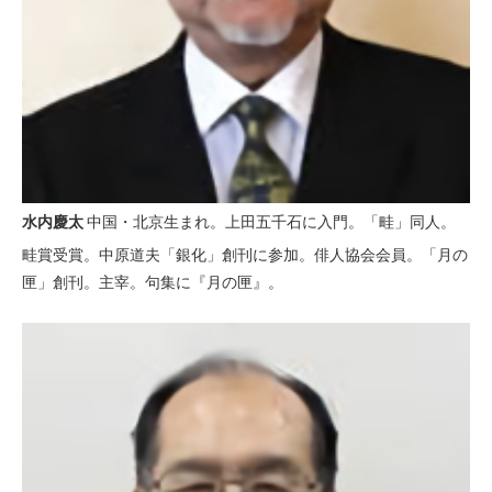
水内慶太
中国・北京生まれ。上田五千石に入門。「畦」同人。
畦賞受賞。中原道夫「銀化」創刊に参加。俳人協会会員。「月の
匣」創刊。主宰。句集に『月の匣』。