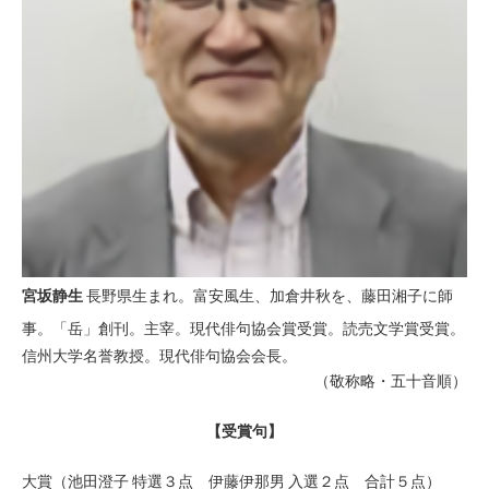
宮坂静生
長野県生まれ。富安風生、加倉井秋を、藤田湘子に師
事。「岳」創刊。主宰。現代俳句協会賞受賞。読売文学賞受賞。
信州大学名誉教授。現代俳句協会会長。
（敬称略・五十音順）
【受賞句】
大賞（池田澄子 特選３点 伊藤伊那男 入選２点 合計５点）