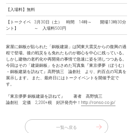
【入場料】
無料
【トークイベ
3月30日（土） 時間 14時～ 開場13時30分
ント】
～ 入場料500円
家屋に銅板が貼られた「銅板建築」は関東大震災からの復興の過
程で登場。後の戦災をも免れたものが都心を中心に残っている。
しかし建物の老朽化や再開発の事情で急速に姿を消しつつある。
今回はその「建築銅板」をおさめた写真集『東京儚夢（ぼうむ）
－銅板建築を訪ねて』高野慎三 論創社 より、約百点の写真を
展示します。 また、最終日にはトークイベントを開催予定で
す。
『東京儚夢 銅板建築を訪ねて』 著者 高野慎三
論創社 定価 2,200+税 好評発売中！
http://ronso.co.jp/
一覧へ戻る