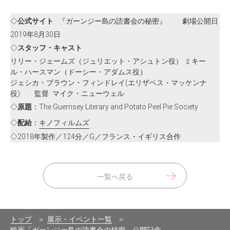
◇
公式サイト
『ガーンジー島の読書会の秘密』 劇場公開日
2019年8月30日
◇
スタッフ・キャスト
リリー・ジェームズ（ジュリエット・アシュトン役） ミキー
ル・ハースマン（ドーシー・アダムス役）
ジェシカ・ブラウン・フィンドレイ(エリザベス・マッケンナ
役) 監督 マイク・ニューウェル
◇
原題
：The Guernsey Literary and Potato Peel Pie Society
◇
配給
：
キノフィルムズ
◇2018年製作／124分／G／フランス・イギリス合作
一覧へ戻る
トップ
展示・イベント一覧