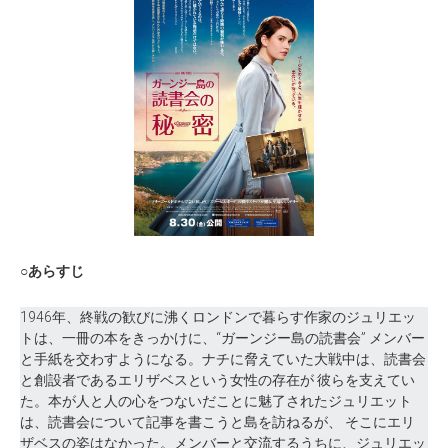
○あらすじ
1946年、終戦の歓びに沸くロンドンで暮らす作家のジュリエッ
トは、一冊の本をきっかけに、“ガーンジー島の読書会” メンバー
と手紙を交わすようになる。ナチに脅えていた大戦中は、読書会
と創設者であるエリザベスという女性の存在が 彼らを支えてい
た。本が人と人の心をつないだことに魅了されたジュリエット
は、読書会について記事を書こうと島を訪ねるが、 そこにエリ
ザベスの姿はなかった。メンバーと交流するうちに、ジュリエッ