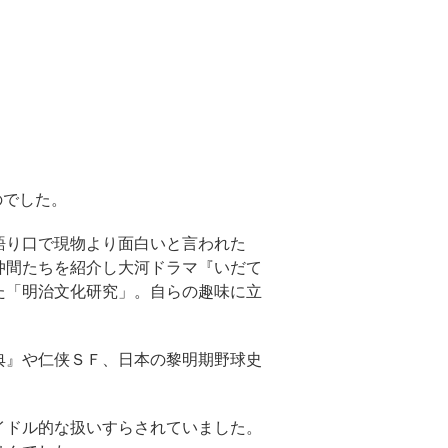
のでした。
語り口で現物より面白いと言われた
仲間たちを紹介し大河ドラマ『いだて
た「明治文化研究」。自らの趣味に立
典』や仁侠ＳＦ、日本の黎明期野球史
イドル的な扱いすらされていました。