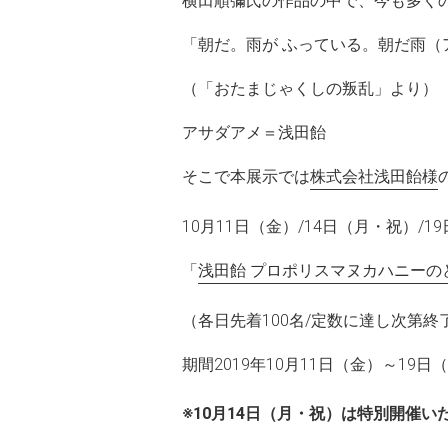
横田順彌氏の作品の中で、今も多く
「朝だ。雨が ふっている。朝だ雨（
（「おたまじゃくしの叛乱」より）
アサダアメ＝浅田飴
そこで本展示では
株式会社浅田飴様
10月11日（金）/14日（月・祝）/1
「
浅田飴 プロポリスマヌカハニーの
（各日先着100名/定数に達し次第終
期間2019年10月11日（金）～19
※10月14日（月・祝）は特別開催い