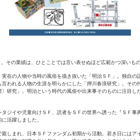
19）。その業績は、ひとことでは言い表せぬほど広範かつ深いも
実在の人物や当時の風俗を描き抜いた「明治ＳＦ」。独自の
も言われる人物の生涯を明らかにした「押川春浪研究」。その
部〕研究」。明治という時代の風俗や出来事そのものに注目し
タジイや児童向けＳＦ、読者をＳＦの世界へ誘った『ＳＦ事
的に活躍しました。
親しまれ、日本ＳＦファンダム初期から活動。若き日にはア