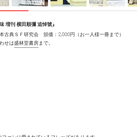
味 増刊 横田順彌 追悼號』
本古典ＳＦ研究会 頒価：2,000円（お一人様一冊まで）
わせは
盛林堂書房
まで。