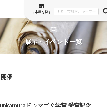
古本屋を探す
展示・イベント一覧
ト開催
unkamuraドゥマゴ文学賞 受賞記念