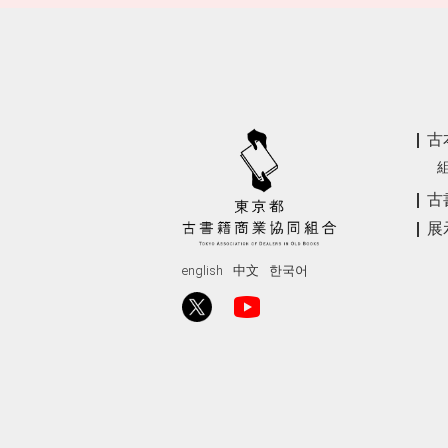
古
古
展
english
中文
한국어