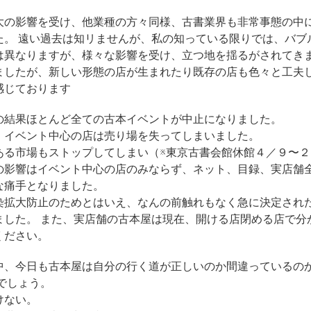
大の影響を受け、他業種の方々同様、古書業界も非常事態の中に
。 遠い過去は知リませんが、私の知っている限りでは、バブ
は異なりますが、様々な影響を受け、立つ地を揺るがされてき
ましたが、新しい形態の店が生まれたり既存の店も色々と工夫
感じております
の結果ほとんど全ての古本イベントが中止になりました。
。イベント中心の店は売り場を失ってしまいました。
ある市場もストップしてしまい（※東京古書会館休館４／９〜
の影響はイベント中心の店のみならず、ネット、目録、実店舗
な痛手となりました。
染拡大防止のためとはいえ、なんの前触れもなく急に決定され
ました。 また、実店舗の古本屋は現在、開ける店閉める店で分
ください。
中、今日も古本屋は自分の行く道が正しいのか間違っているの
でしょう。
けない。