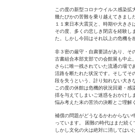
この度の新型コロナウイルス感染拡
幾たびかの苦難を乗り越えてきました
１１東日本大震災と、時期や大きさ
その度、多くの悲しき閉店を経験し
た。しかし今回はそれ以上の危機を
非３密の厳守・自粛要請があり、そ
古書組合本部支部での会館展も中止
さらに唯一残されていた流通の場で
活路を断たれた状況です。そしてそ
段を失うという、計り知れない大き
この度の休館は危機的状況回避・感
揺を与えてしまいご迷惑をおかけし
悩み考えた末の苦渋の決断とご理解
補償の問題がどうなるかわからない
っています。 困難の時代はまだ続く
しかし文化の火は絶対に消してはい