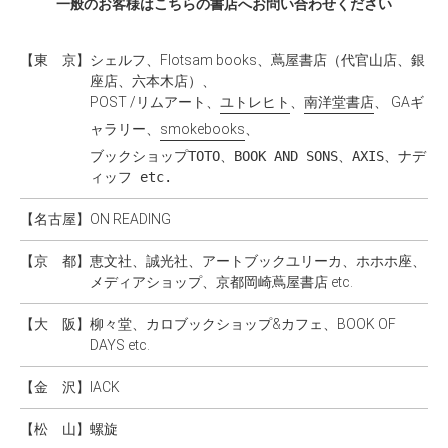
一般のお客様はこちらの書店へお問い合わせください
【東 京】
シェルフ、Flotsam books、蔦屋書店（代官山店、銀
座店、六本木店）、
POST /リムアート、
ユトレヒト
、
南洋堂書店
、 GAギ
ャラリー、
smokebooks
、
ブックショップTOTO、BOOK AND SONS、AXIS、ナデ
ィッフ etc.
【名古屋】
ON READING
【京 都】
恵文社、誠光社、アートブックユリーカ、ホホホ座、
メディアショップ、京都岡崎蔦屋書店 etc.
【大 阪】
柳々堂、カロブックショップ&カフェ、BOOK OF
DAYS etc.
【金 沢】
IACK
【松 山】
螺旋