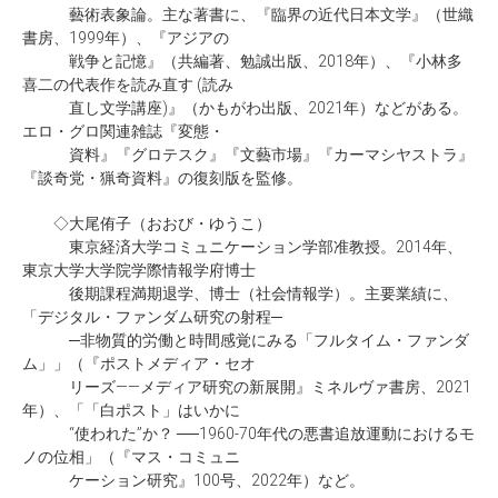
藝術表象論。主な著書に、『臨界の近代日本文学』（世織
書房、1999年）、『アジアの
戦争と記憶』（共編著、勉誠出版、2018年）、『小林多
喜二の代表作を読み直す (読み
直し文学講座)』（かもがわ出版、2021年）などがある。
エロ・グロ関連雑誌『変態・
資料』『グロテスク』『文藝市場』『カーマシヤストラ』
『談奇党・猟奇資料』の復刻版を監修。
◇大尾侑子（おおび・ゆうこ）
東京経済大学コミュニケーション学部准教授。2014年、
東京大学大学院学際情報学府博士
後期課程満期退学、博士（社会情報学）。主要業績に、
「デジタル・ファンダム研究の射程─
─非物質的労働と時間感覚にみる「フルタイム・ファンダ
ム」」（『ポストメディア・セオ
リーズ――メディア研究の新展開』ミネルヴァ書房、2021
年）、「「白ポスト」はいかに
“使われた”か？ ──1960-70年代の悪書追放運動におけるモ
ノの位相」（『マス・コミュニ
ケーション研究』100号、2022年）など。