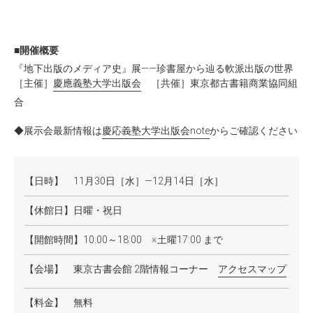
■開催概要
『地下出版のメディア史』展——珍書屋から辿る軟派出版の世界
［主催］
慶應義塾大学出版会
［共催］東京都古書籍商業協同組
合
◆展示会最新情報は
慶応義塾大学出版会note
からご確認ください
【日時】
11月30日［水］—12月14日［水］
【休館日】
日曜・祝日
【開館時間】
10:00～18:00 ※土曜17:00 まで
【会場】
東京古書会館 2階情報コーナー
アクセスマップ
【料金】
無料