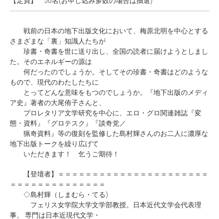
【定員】
50名(お申し込み多数の場合は抽選)
戦前の日本の地下出版文化において、梅原北明を中心とする
さまざまな「裏」知識人たちが
珍書・奇書を世に送り出し、全国の読者に届けようとしまし
た。そのエネルギーの源は
何だったのでしょうか。そしてその珍書・奇書はどのような
もので、現代のわたしたちに
とってどんな意味をもつのでしょうか。『地下出版のメディ
ア史』著者の大尾侑子さんと、
プロレタリア文学研究を中心に、エロ・グロ関連雑誌『変
態・資料』『グロテスク』『談奇党／
猟奇資料』等の復刻を監修した島村輝さんのお二人に濃厚な
地下出版トークを繰り広げて
いただきます！ 乞うご期待！
【登壇者】＝＝＝＝＝＝＝＝＝＝＝＝＝＝＝＝＝＝＝＝＝＝
＝＝＝＝＝＝＝＝＝＝＝＝＝＝
◇島村輝（しまむら・てる)
フェリス女学院大学文学部教授。日本近代文学会代表理
事。 専門は日本近現代文学・