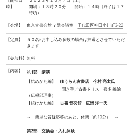
【開催日
２０２３年１０月７日（土）
時】
開場：１３時２０分 開始：１４時（終了は１７
時頃）
【会場】
東京古書会館 ７階会議室
千代田区神田小川町3-22
【定員】
５０名※お申し込み多数の場合は抽選とさせていただ
きます
【参加料】
無料
【内容】
第
1部 講演
【始めかた編】
ゆうらん古書店 今村 亮太氏
聞き手／古書ドリス 喜多 義治
（広報部理事）
【続けかた編】
古書 音羽館 広瀬 洋一氏
～ 簡単な質疑応答のあと、休憩（約10分） ～
第2部 交換会・入札体験