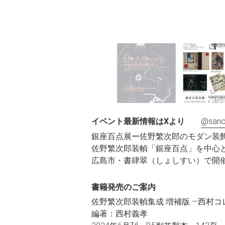
イベント最新情報はXより
@sano
銀座百点展ー佐野繁次郎のモダン装
佐野繁次郎装幀「銀座百点」を中心
広島市・書肆翠（しょしすい）で開
書籍発売のご案内
佐野繁次郎装幀集成 増補版 ―西村
編著：西村義孝