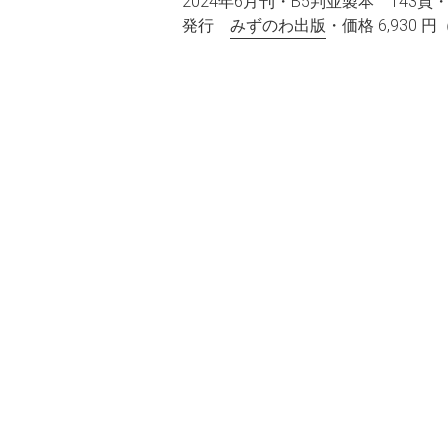
2024年6月刊・B5判並製本 143
発行
みずのわ出版
・価格 6,930 円（