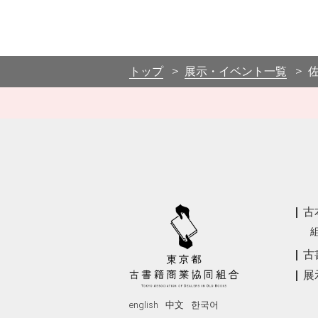
トップ
展示・イベント一覧
古
古
展
english
中文
한국어