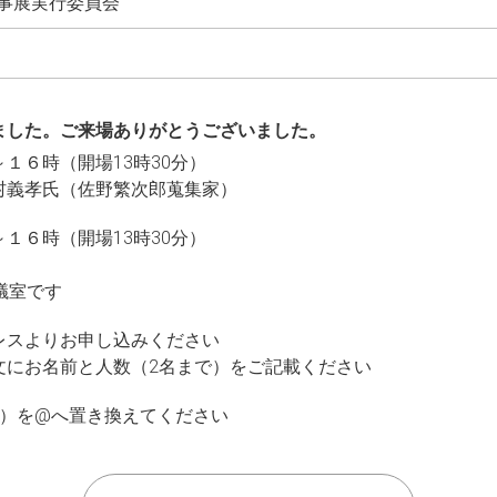
事展実行委員会
ました。ご来場ありがとうございました。
１６時（開場13時30分）
村義孝氏（佐野繁次郎蒐集家）
１６時（開場13時30分）
議室です
レスよりお申し込みください
文にお名前と人数（2名まで）をご記載ください
om※（at）を@へ置き換えてください