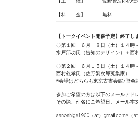
【主 催】
佐野繁次郎の仕
【料 金】
無料
【トークイベント開催予定】終了し
◇第１回 ６月 ８日（土）１４時～
水戸部功氏（告知のデザイン）＋西
◇第２回 ６月１５日（土）１４時～
西村義孝氏（佐野繁次郎蒐集家）
※会場はどちらも東京古書会館7階会
参加ご希望の方は以下のメールアド
その際、件名にご希望日、メール本
sanoshige1900（at）gmail.c