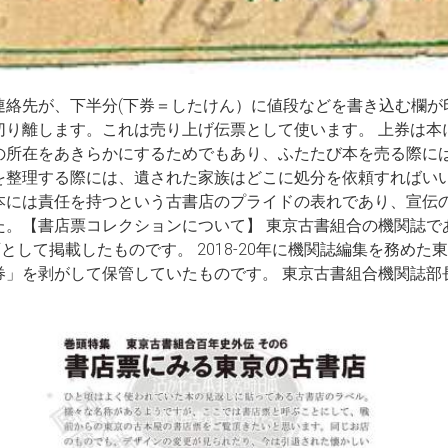
絡先が、下半分(下券＝したけん）に値段などを書き込む欄が印刷さ
り離します。これは売り上げ伝票として使います。 上券は本
の所在をあきらかにするためでもあり、ふたたび本を売る際に
を整理する際には、遺された家族はどこに処分を依頼すればい
本には責任を持つという古書店のプライドの表れであり、宣伝
。【書店票コレクションについて】 東京古書組合の機関誌である
として掲載したものです。 2018-20年に機関誌編集を務め
券」を剥がして保管していたものです。 東京古書組合機関誌部