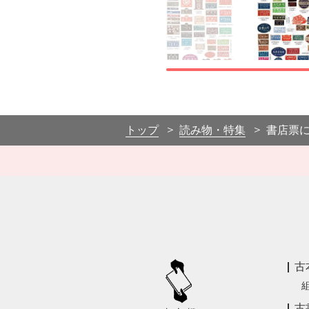
トップ
読み物・特集
書店票
古
古