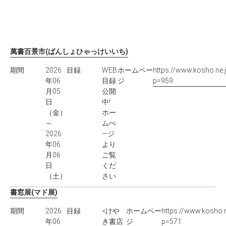
萬書百景市(ばんしょひゃっけいいち)
期間
2026
目録
WEB
ホームペー
https://www.kosho.ne.
年06
目録
ジ
p=959
月05
公開
日
中!
（金）
ホー
～
ムぺ
2026
―ジ
年06
より
月06
ご覧
日
くだ
（土）
さい
書窓展(マド展)
期間
2026
目録
<けや
ホームペー
https://www.kosho.n
年06
き書店
ジ
p=571