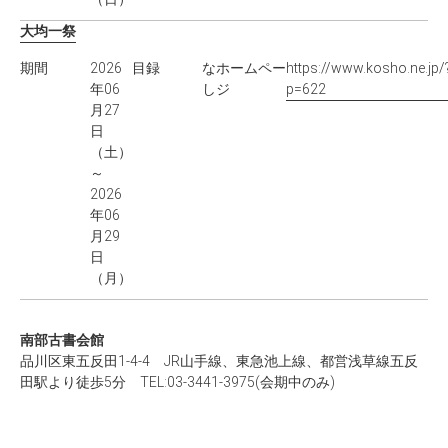
大均一祭
期間
2026
目録
な
ホームペー
https://www.kosho.ne.jp/
年06
し
ジ
p=622
月27
日
（土）
～
2026
年06
月29
日
（月）
南部古書会館
品川区東五反田1-4-4 JR山手線、東急池上線、都営浅草線五反
田駅より徒歩5分 TEL:03-3441-3975(会期中のみ)