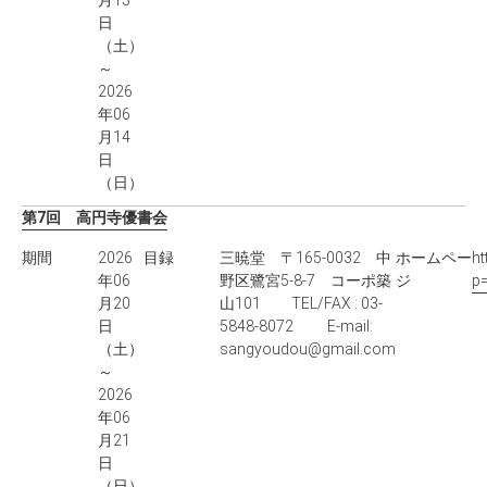
月13
日
（土）
～
2026
年06
月14
日
（日）
第7回 高円寺優書会
期間
2026
目録
三暁堂 〒165-0032 中
ホームペー
ht
年06
野区鷺宮5-8-7 コーポ築
ジ
p
月20
山101 TEL/FAX : 03-
日
5848-8072 E-mail:
（土）
sangyoudou@gmail.com
～
2026
年06
月21
日
（日）