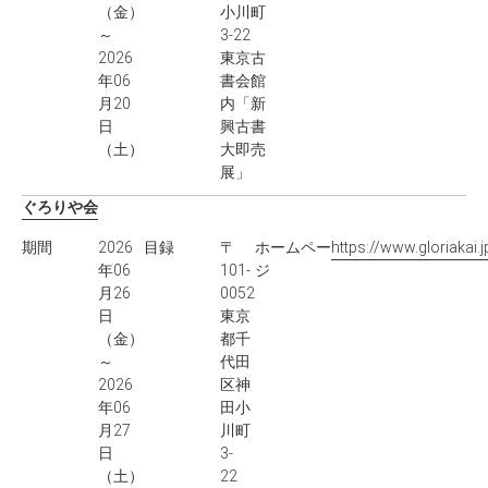
（金）
小川町
～
3-22
2026
東京古
年06
書会館
月20
内「新
日
興古書
（土）
大即売
展」
ぐろりや会
期間
2026
目録
〒
ホームペー
https://www.gloriakai.j
年06
101-
ジ
月26
0052
日
東京
（金）
都千
～
代田
2026
区神
年06
田小
月27
川町
日
3-
（土）
22