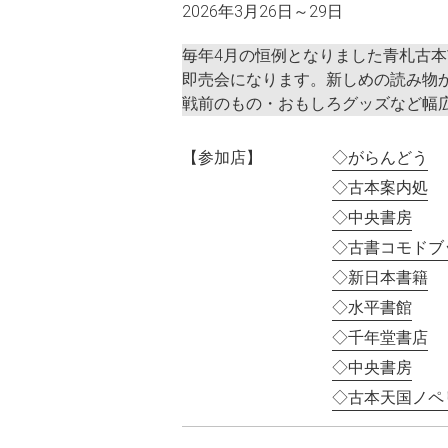
2026年3月26日～29日
毎年4月の恒例となりました青札古
即売会になります。新しめの読み物
戦前のもの・おもしろグッズなど幅
【参加店】
◇がらんどう
◇古本案内処
◇中央書房
◇古書コモドブ
◇新日本書籍
◇水平書館
◇千年堂書店
◇中央書房
◇古本天国ノペ