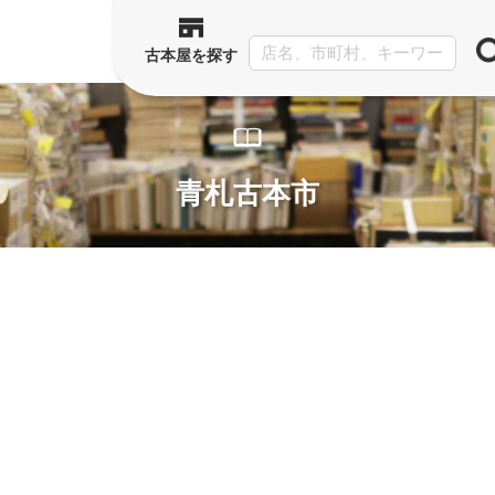
古本屋を探す
青札古本市