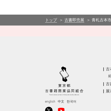
トップ
古書即売展
青札古本
古
古
展
english
中文
한국어