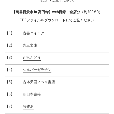
下記よりご覧ください。
【萬書百景市 in 高円寺】web目録 全店分（約200MB）
PDFファイルをダウンロードしてご覧ください
【1】
古書ニイロク
【2】
丸三文庫
【3】
がらんどう
【4】
シルバーゼラチン
【5】
古本天国ノペリ書店
【6】
新日本書籍
【7】
雲雀洞