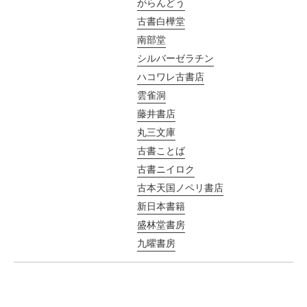
がらんどう
古書白樺堂
南部堂
シルバーゼラチン
ハコワレ古書店
雲雀洞
藤井書店
丸三文庫
古書ことば
古書ニイロク
古本天国ノペリ書店
新日本書籍
盛林堂書房
九曜書房