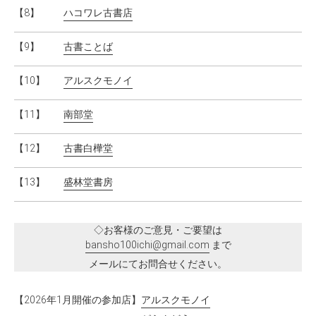
【8】
ハコワレ古書店
【9】
古書ことば
【10】
アルスクモノイ
【11】
南部堂
【12】
古書白樺堂
【13】
盛林堂書房
◇お客様のご意見・ご要望は
bansho100ichi@gmail.com
まで
メールにてお問合せください。
【2026年1月開催の参加店】
アルスクモノイ