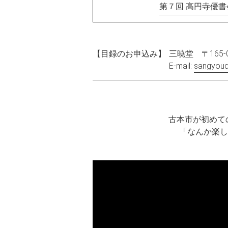
第７回 高円寺優
【目録のお申込み】
三暁堂 〒165-
E-mail:
sangyou
古本市が初めて
「なんか楽し