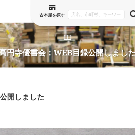
古本屋を探す
高円寺優書会：WEB目録公開しまし
録公開しました