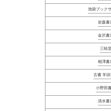
池袋ブック
岩森書
金沢書
三暁
相澤書
古書 羊
小野田
清水書