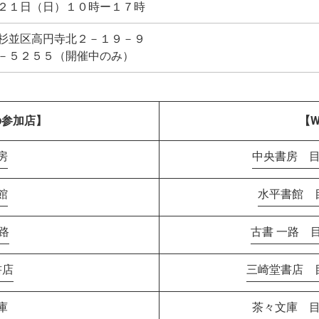
（日）１０時ー１７時
杉並区高円寺北２－１９－９
－５２５５（開催中のみ）
の参加店】
【W
房
中央書房 目
館
水平書館 目
路
古書 一路 目
書店
三崎堂書店 目
庫
茶々文庫 目