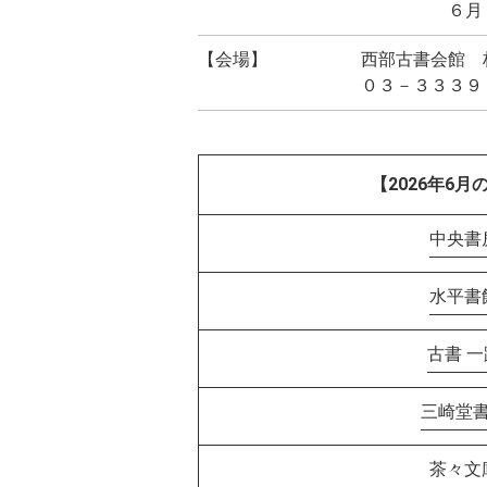
６月２１日
【会場】
西部古書会館 
０３－３３３９
【2026年6月
中央書
水平書
古書 一
三崎堂
茶々文