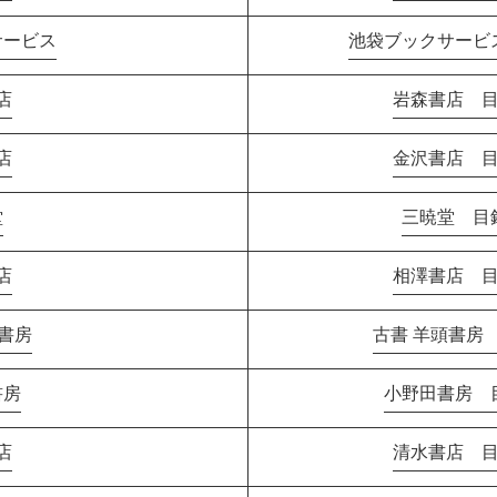
サービス
池袋ブックサービス
店
岩森書店 目
店
金沢書店 目
堂
三暁堂 目録
店
相澤書店 目
頭書房
古書 羊頭書房 
書房
小野田書房 目
店
清水書店 目