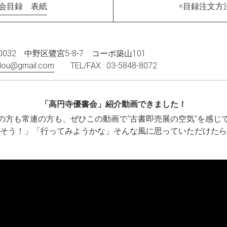
書会目録 表紙
※目録注文方
0032 中野区鷺宮5-8-7 コーポ築山101
dou@gmail.com
TEL/FAX : 03-5848-8072
「高円寺優書会」紹介動画できました！
の方も常連の方も、ぜひこの動画で“古書即売展の空気”を感じ
そう！」「行ってみようかな」そんな風に思っていただけたら