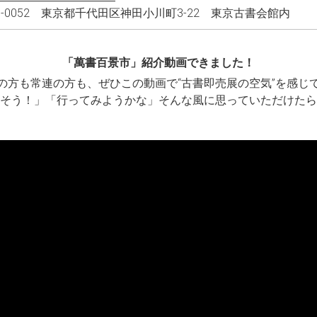
01-0052 東京都千代田区神田小川町3-22 東京古書会館内
「萬書百景市」紹介動画できました！
の方も常連の方も、ぜひこの動画で“古書即売展の空気”を感じ
そう！」「行ってみようかな」そんな風に思っていただけたら