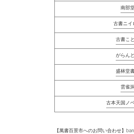
南部
古書ニイ
古書こ
がらん
盛林堂
雲雀
古本天国ノ
【萬書百景市へのお問い合わせ】
ban