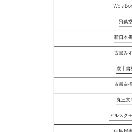
Wols Bo
飛葉
新日本
古書み
虔十書
古書白
丸三文
アルスク
中島屋