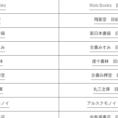
oks
Wols Books
堂
飛葉堂 目録
書籍
新日本書籍 目
すみ
古書みすみ 目
林
虔十書林 目録
樺堂
古書白樺堂 目
庫
丸三文庫 目
モノイ
アルスクモノイ 
書店
中島屋書店 目