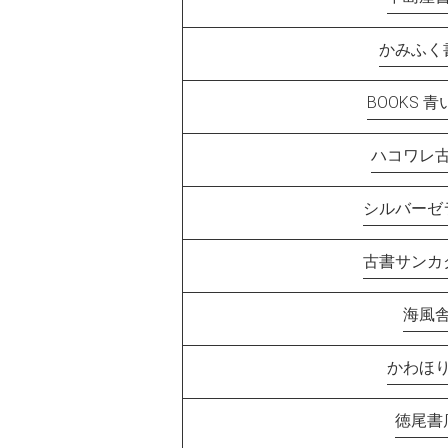
かみふく
BOOKS 
ハコワレ
シルバーゼ
古書サンカ
海風
かわほ
徳尾書