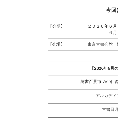
今回
【会期】
２０２６年６月
６月６日（
【会場】
東京古書会館 
【2026年6月
萬書百景市 Web
アルカディ
古書日