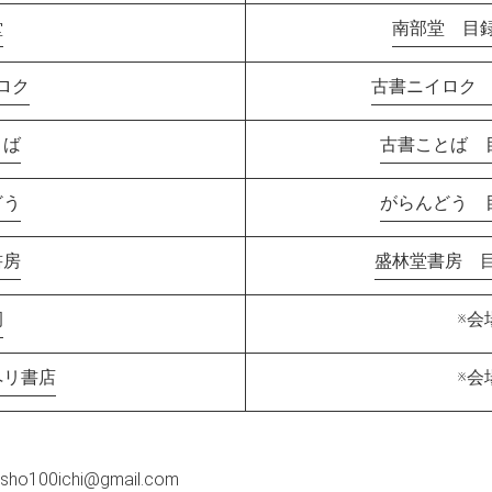
堂
南部堂 目
ロク
古書ニイロク 
とば
古書ことば 目
どう
がらんどう 目
書房
盛林堂書房 目
洞
※会
ペリ書店
※会
sho100ichi@gmail.com