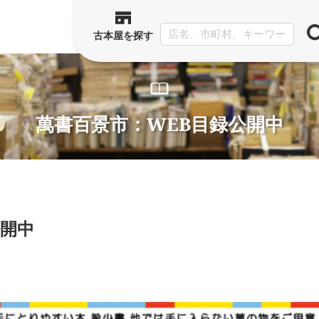
古本屋を探す
萬書百景市：WEB目録公開中
公開中