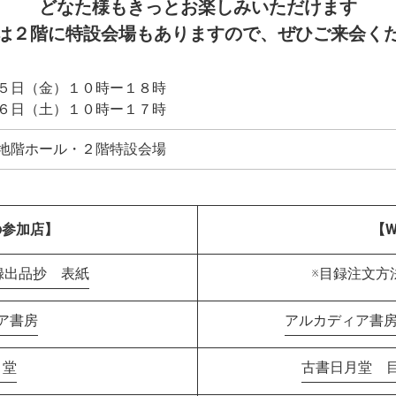
どなた様もきっとお楽しみいただけます
は２階に特設会場もありますので、ぜひご来会く
５日（金）１０時ー１８時
土）１０時ー１７時
地階ホール・２階特設会場
の参加店】
【W
目録出品抄 表紙
※目録注文方
ア書房
アルカディア書房
月堂
古書日月堂 目