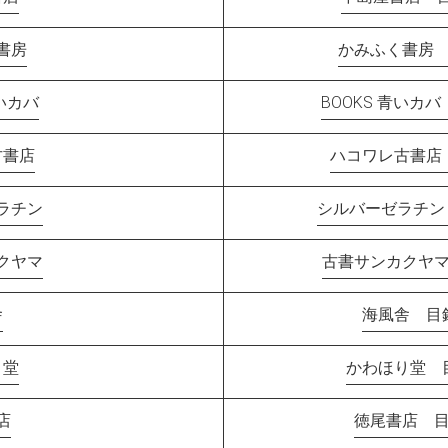
書房
かみふく書房 
青いカバ
BOOKS 青いカバ
古書店
ハコワレ古書店 
ラチン
シルバーゼラチン
クヤマ
古書サンカクヤマ
舎
海風舎 目録
り堂
かわほり堂 目
店
徳尾書店 目