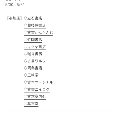
5/30～5/31
【参加店】
◇立石書店
◇越後屋書店
◇古書かんたんむ
◇竹岡書店
◇キクヤ書店
◇瑞香書房
◇古書ワルツ
◇岡島書店
◇三崎堂
◇古本マージナル
◇古書ニイロク
◇古本案内処
◇草古堂