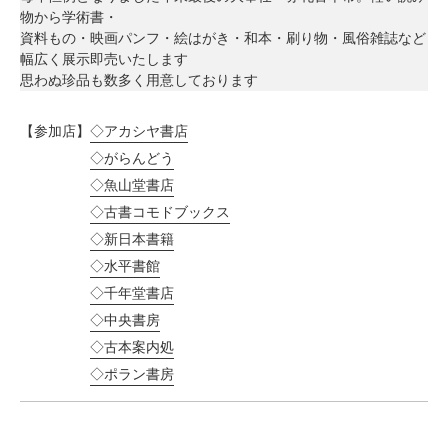
物から学術書・
資料もの・映画パンフ・絵はがき・和本・刷り物・風俗雑誌など
幅広く展示即売いたします
思わぬ珍品も数多く用意しております
【参加店】
◇アカシヤ書店
◇がらんどう
◇魚山堂書店
◇古書コモドブックス
◇新日本書籍
◇水平書館
◇千年堂書店
◇中央書房
◇古本案内処
◇ポラン書房