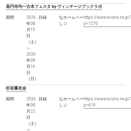
高円寺均一古本フェスタ by ヴィンテージブックラボ
期間
2026
目録
な
ホームペー
https://www.kosho.ne.jp/
年08
し
ジ
p=1270
月15
日
（土）
～
2026
年08
月16
日
（日）
杉並書友会
期間
2026
目録
な
ホームペー
https://www.kosho.ne.jp/
年08
し
ジ
p=619
月22
日
（土）
～