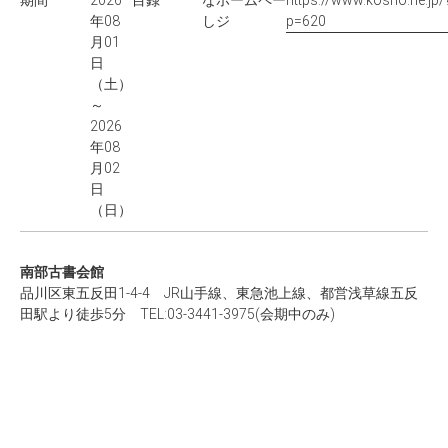
期間
2026
目録
な
ホームペー
https://www.kosho.ne.jp/
年08
し
ジ
p=620
月01
日
（土）
～
2026
年08
月02
日
（日）
南部古書会館
品川区東五反田1-4-4 JR山手線、東急池上線、都営浅草線五反
田駅より徒歩5分 TEL:03-3441-3975(会期中のみ)