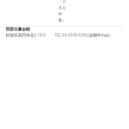
「ぐ
ろり
や
会」
西部古書会館
杉並区高円寺北2-19-9 TEL:03-3339-5255(会期中のみ)