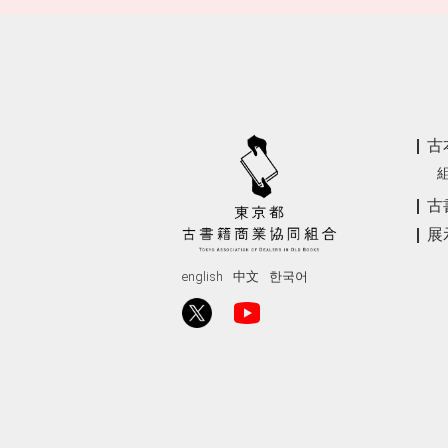
古
古
展
english
中文
한국어