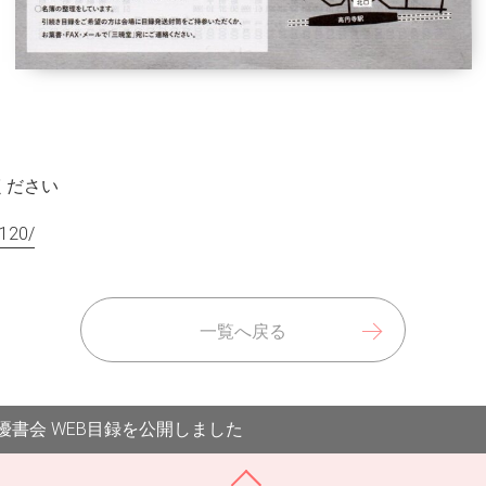
ください
1120/
一覧へ戻る
優書会 WEB目録を公開しました