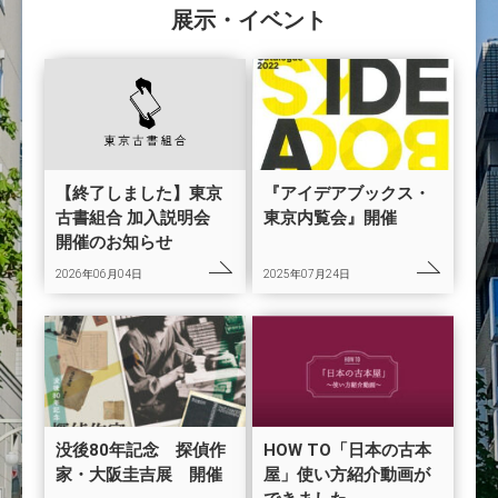
展示・イベント
【終了しました】東京
『アイデアブックス・
古書組合 加入説明会
東京内覧会』開催
開催のお知らせ
2026年06月04日
2025年07月24日
没後80年記念 探偵作
HOW TO「日本の古本
家・大阪圭吉展 開催
屋」使い方紹介動画が