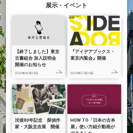
展示・イベント
【終了しました】東京
『アイデアブックス・
古書組合 加入説明会
東京内覧会』開催
開催のお知らせ
2026年06月04日
2025年07月24日
没後80年記念 探偵作
HOW TO「日本の古本
家・大阪圭吉展 開催
屋」使い方紹介動画が