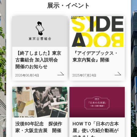
展示・イベント
【終了しました】東京
『アイデアブックス・
古書組合 加入説明会
東京内覧会』開催
開催のお知らせ
2026年06月04日
2025年07月24日
没後80年記念 探偵作
HOW TO「日本の古本
家・大阪圭吉展 開催
屋」使い方紹介動画が