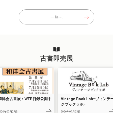
一覧へ
古書即売展
和洋会古書展：WEB目録公開中
Vintage Book Labｰヴィンテ
ジブックラボｰ
026年07月27日
2026年07月23日