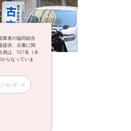
籍業者の協同組合
報提供、古書に関
員は、507名（令
部からなっていま
について